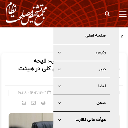
صفحه اصلی
چراغ سبز هیئت عالی نظارت مجمع به سازوکار برگزاری جلسات مجلس
در شرایط اضطرار
رئیس
ادامه بررسی رفع مغایرت‌های« لایحه
بودجه۱۴۰۴ » با سیاست‌های کلی در هیئت
دبیر
عالی نظارت
اعضا
هیأت عالی نظارت
»
اخبار
۱۴۰۳/۱۱/۰۳ - ۱۹:۳۸
صحن
کد خبر:
۵۸۶۴
هیأت عالی نظارت