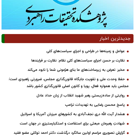
جدیدترین اخبار
عوامل و زمینه‌ها در طراحی و اجرای سیاست‌های کلی
نظارت بر حسن اجرای سیاست‌های کلی نظام: نظارت بر فرایندها
مخبر: تعرض به زیرساخت‌های ما بنای هژمونی شما را نابود می‌کند
حفظ وحدت ملی و تقویت جایگاه قانون‌گذاری مجلس، ضرورتی راهبردی است/
مجلس باید همواره فعال، پویا و کانون اصلی قانون‌گذاری کشور باشد
روایتی از ساده‌زیستی رهبر شهید انقلاب از زبان حداد عادل
پاسخ محسن رضایی به تهدیدات ترامپ
هشدار آیت الله دری نجف‌آبادی به کشورهای میزبان آمریکا و اسرائیل
شهادتِ رهبرمان مبعثی برای استقامت و استکبارستیزیِ در جهان است
گزارش تصویری مراسم اولین سالگرد درگذشت دکتر احمد توکلی عضو فقید