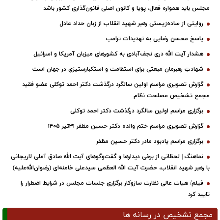
مجلس باید همواره فعال، پویا و کانون اصلی قانون‌گذاری کشور باشد
روایتی از ساده‌زیستی رهبر شهید انقلاب از زبان حداد عادل
پاسخ محسن رضایی به تهدیدات ترامپ
هشدار آیت الله دری نجف‌آبادی به کشورهای میزبان آمریکا و اسرائیل
شهادتِ رهبرمان مبعثی برای استقامت و استکبارستیزیِ در جهان است
گزارش تصویری مراسم اولین سالگرد درگذشت دکتر احمد توکلی عضو فقید
مجمع تشخیص مصلحت نظام
برگزاری مراسم اولین سالگرد درگذشت دکتر احمد توکلی
گزارش تصویری مراسم ختم والده دکتر حسین مظفر ۳۱تیر ۱۴۰۵
برگزاری مراسم یادبود مادر دکتر حسین مظفر
نماهنگ | لحظاتی از برخی دیدارها و گفت‌وگوهای آیت ‌الله صادق آملی لاریجانی
با رهبر شهید انقلاب، حضرت آیت‌ الله العظمی سیدعلی خامنه‌ای (رضوان‌الله‌علیه)
فیلم/ هیات عالی نظارت سازوکار برگزاری جلسات مجلس در شرایط اضطرار را
تایید کرد
مجمع تشخیص در رسانه ها