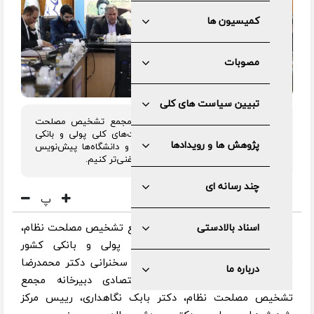
کمیسیون ها
مصوبات
تبیین سیاست های کلی
رئیس کمیسیون اقتصادی دبیر خانه مجمع تشخیص مصلحت
نظام در نخستین رویداد ملی سیاست‌های کلی پولی و بانکی
پژوهش ها و رویدادها
گفت: در نظر داریم با کمک نخبگان و دانشگاه‌ها پیش‌نویس
سیاست‌های کلی پولی و بانکی کشور را غنی‌تر کنیم.
چند رسانه ای
پ
به گزارش اداره کل روابط عمومی مجمع تشخیص مصلحت نظام،
اسناد بالادستی
نخستین رویداد ملی سیاست‌های پولی و بانکی کشور
امروز(یکشنبه ۷ بهمن ماه ۱۴۰۳) با سخنرانی دکتر محمدرضا
درباره ما
پورابراهیمی، رئیس کمیسیون اقتصادی دبیرخانه مجمع
تشخیص مصلحت نظام، دکتر بابک نگاهداری، رییس مرکز