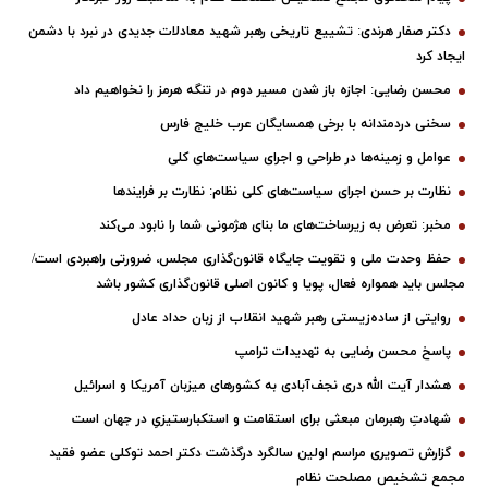
دکتر صفار هرندی: تشییع تاریخی رهبر شهید معادلات جدیدی در نبرد با دشمن
ایجاد کرد
محسن رضایی: اجازه باز شدن مسیر دوم در تنگه هرمز را نخواهیم داد
سخنی دردمندانه با برخی همسایگان عرب خلیج فارس
عوامل و زمینه‌ها در طراحی و اجرای سیاست‌های کلی
نظارت بر حسن اجرای سیاست‌های کلی نظام: نظارت بر فرایندها
مخبر: تعرض به زیرساخت‌های ما بنای هژمونی شما را نابود می‌کند
حفظ وحدت ملی و تقویت جایگاه قانون‌گذاری مجلس، ضرورتی راهبردی است/
مجلس باید همواره فعال، پویا و کانون اصلی قانون‌گذاری کشور باشد
روایتی از ساده‌زیستی رهبر شهید انقلاب از زبان حداد عادل
پاسخ محسن رضایی به تهدیدات ترامپ
هشدار آیت الله دری نجف‌آبادی به کشورهای میزبان آمریکا و اسرائیل
شهادتِ رهبرمان مبعثی برای استقامت و استکبارستیزیِ در جهان است
گزارش تصویری مراسم اولین سالگرد درگذشت دکتر احمد توکلی عضو فقید
مجمع تشخیص مصلحت نظام