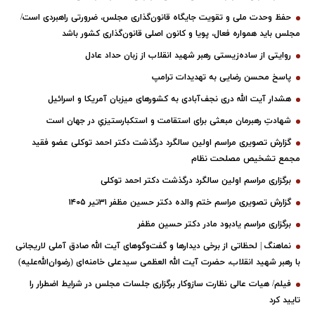
حفظ وحدت ملی و تقویت جایگاه قانون‌گذاری مجلس، ضرورتی راهبردی است/
مجلس باید همواره فعال، پویا و کانون اصلی قانون‌گذاری کشور باشد
روایتی از ساده‌زیستی رهبر شهید انقلاب از زبان حداد عادل
پاسخ محسن رضایی به تهدیدات ترامپ
هشدار آیت الله دری نجف‌آبادی به کشورهای میزبان آمریکا و اسرائیل
شهادتِ رهبرمان مبعثی برای استقامت و استکبارستیزیِ در جهان است
گزارش تصویری مراسم اولین سالگرد درگذشت دکتر احمد توکلی عضو فقید
مجمع تشخیص مصلحت نظام
برگزاری مراسم اولین سالگرد درگذشت دکتر احمد توکلی
گزارش تصویری مراسم ختم والده دکتر حسین مظفر ۳۱تیر ۱۴۰۵
برگزاری مراسم یادبود مادر دکتر حسین مظفر
نماهنگ | لحظاتی از برخی دیدارها و گفت‌وگوهای آیت ‌الله صادق آملی لاریجانی
با رهبر شهید انقلاب، حضرت آیت‌ الله العظمی سیدعلی خامنه‌ای (رضوان‌الله‌علیه)
فیلم/ هیات عالی نظارت سازوکار برگزاری جلسات مجلس در شرایط اضطرار را
تایید کرد