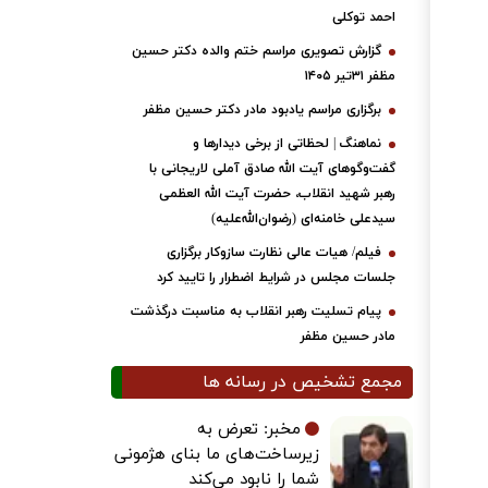
احمد توکلی
گزارش تصویری مراسم ختم والده دکتر حسین
مظفر ۳۱تیر ۱۴۰۵
برگزاری مراسم یادبود مادر دکتر حسین مظفر
نماهنگ | لحظاتی از برخی دیدارها و
گفت‌وگوهای آیت ‌الله صادق آملی لاریجانی با
رهبر شهید انقلاب، حضرت آیت‌ الله العظمی
سیدعلی خامنه‌ای (رضوان‌الله‌علیه)
فیلم/ هیات عالی نظارت سازوکار برگزاری
جلسات مجلس در شرایط اضطرار را تایید کرد
پیام تسلیت رهبر انقلاب به مناسبت درگذشت
مادر حسین مظفر
مجمع تشخیص در رسانه ها
مخبر: تعرض به
زیرساخت‌های ما بنای هژمونی
شما را نابود می‌کند