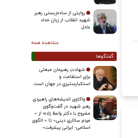
روایتی از ساده‌زیستی رهبر
شهید انقلاب از زبان حداد
عادل
مشاهده همه
گفتگوها
شهادتِ رهبرمان مبعثی
برای استقامت و
استکبارستیزیِ در جهان است
واکاوی اندیشه‌های راهبردی
رهبر شهید در گفت‌وگوی
مشروح با دکتر واعظ زاده؛ از «
مردم سالاری دینی» تا « الگوی
اسلامی- ایرانی پیشرفت»