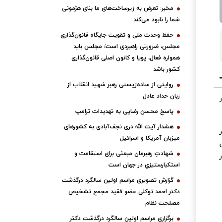
مخبر: تعرض به زیرساخت‌های ما بنای هژمونی
شما را نابود می‌کند
حفظ وحدت ملی و تقویت جایگاه قانون‌گذاری
مجلس، ضرورتی راهبردی است/ مجلس باید
همواره فعال، پویا و کانون اصلی قانون‌گذاری
کشور باشد
روایتی از ساده‌زیستی رهبر شهید انقلاب از
زبان حداد عادل
پاسخ محسن رضایی به تهدیدات ترامپ
هشدار آیت الله دری نجف‌آبادی به کشورهای
میزبان آمریکا و اسرائیل
شهادتِ رهبرمان مبعثی برای استقامت و
استکبارستیزیِ در جهان است
گزارش تصویری مراسم اولین سالگرد درگذشت
دکتر احمد توکلی عضو فقید مجمع تشخیص
مصلحت نظام
برگزاری مراسم اولین سالگرد درگذشت دکتر