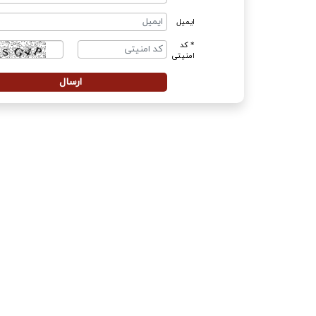
ایمیل
* کد
امنیتی