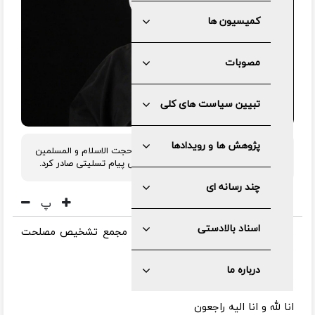
کمیسیون ها
مصوبات
تبیین سیاست های کلی
پژوهش ها و رویدادها
در پی درگذشت محمد ناطق نوری، برادر حجت الاسلام و المسلمین
ناطق نوری، آیت الله صادق آملی لاریجانی پیام تسلیتی صادر کرد.
چند رسانه ای
پ
اسناد بالادستی
به گزارش مرکز رسانه و روابط عمومی مجمع تشخیص مصلحت
نظام، متن پیام به این شرح است :
درباره ما
بسم الله الرحمن الرحیم
انا لله و انا الیه راجعون