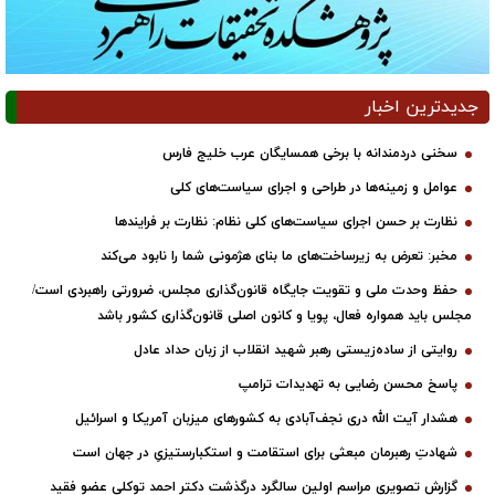
جدیدترین اخبار
سخنی دردمندانه با برخی همسایگان عرب خلیج فارس
عوامل و زمینه‌ها در طراحی و اجرای سیاست‌های کلی
نظارت بر حسن اجرای سیاست‌های کلی نظام: نظارت بر فرایندها
مخبر: تعرض به زیرساخت‌های ما بنای هژمونی شما را نابود می‌کند
حفظ وحدت ملی و تقویت جایگاه قانون‌گذاری مجلس، ضرورتی راهبردی است/
مجلس باید همواره فعال، پویا و کانون اصلی قانون‌گذاری کشور باشد
روایتی از ساده‌زیستی رهبر شهید انقلاب از زبان حداد عادل
پاسخ محسن رضایی به تهدیدات ترامپ
هشدار آیت الله دری نجف‌آبادی به کشورهای میزبان آمریکا و اسرائیل
شهادتِ رهبرمان مبعثی برای استقامت و استکبارستیزیِ در جهان است
گزارش تصویری مراسم اولین سالگرد درگذشت دکتر احمد توکلی عضو فقید