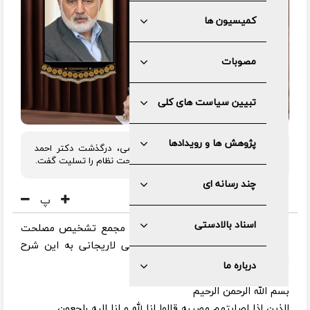
کمیسیون ها
مصوبات
تبیین سیاست های کلی
پژوهش ها و رویدادها
آیت الله صادق آملی لاریجانی در پیامی، درگذشت دکتر احمد
توکلی، عضو فقید مجمع تشخیص مصلحت نظام را تسلیت گفت.
چند رسانه ای
پ
اسناد بالادستی
به گزارش مرکز رسانه و روابط عمومی مجمع تشخیص مصلحت
نظام، متن پیام آیت الله صادق آملی لاریجانی به این شرح
است:
درباره ما
بسم الله الرحمن الرحیم
الذین اذا اصابتهم مصیبه قالوا انا لله و انا الیه راجعون