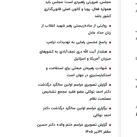
مجلس، ضرورتی راهبردی است/ مجلس باید
،
همواره فعال، پویا و کانون اصلی قانون‌گذاری
زار واحد
کشور باشد
روایتی از ساده‌زیستی رهبر شهید انقلاب از
زبان حداد عادل
پاسخ محسن رضایی به تهدیدات ترامپ
هشدار آیت الله دری نجف‌آبادی به کشورهای
میزبان آمریکا و اسرائیل
شهادتِ رهبرمان مبعثی برای استقامت و
استکبارستیزیِ در جهان است
گزارش تصویری مراسم اولین سالگرد درگذشت
دکتر احمد توکلی عضو فقید مجمع تشخیص
مصلحت نظام
برگزاری مراسم اولین سالگرد درگذشت دکتر
احمد توکلی
گزارش تصویری مراسم ختم والده دکتر حسین
مظفر ۳۱تیر ۱۴۰۵