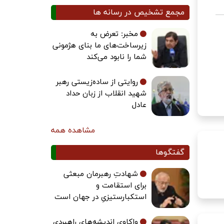
مجمع تشخیص در رسانه ها
مخبر: تعرض به
زیرساخت‌های ما بنای هژمونی
شما را نابود می‌کند
روایتی از ساده‌زیستی رهبر
شهید انقلاب از زبان حداد
عادل
مشاهده همه
گفتگوها
شهادتِ رهبرمان مبعثی
برای استقامت و
استکبارستیزیِ در جهان است
واکاوی اندیشه‌های راهبردی