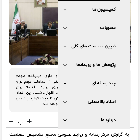
کمیسیون ها
مصوبات
تبیین سیاست های کلی
پژوهش ها و رویدادها
رئیس کمیسیون اقتصادی، بازرگانی و اداری دبیرخانه مجمع
تشخیص مصلحت نظام با بیان اینکه یکی از اقدامات مهم برای
چند رسانه ای
«واگذاری دارایی های دولت» ، پیگیری وزارت اقتصاد برای
«واگذاری سهام شرکت ملی نفت» است، اظهار داشت: این اقدام
منجر به تعمیق بازار سرمایه کشور، افزایش ظرفیت تولید و تامین
اسناد بالادستی
مالی حوزه های زیر ساختی وزارت نفت خواهد شد.
درباره ما
پ
به گزارش مرکز رسانه و روابط عمومی مجمع تشخیص مصلحت