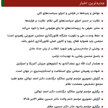
جدیدترین اخبار
عوامل و زمینه‌ها در طراحی و اجرای سیاست‌های کلی
نظارت بر حسن اجرای سیاست‌های کلی نظام: نظارت بر فرایندها
مخبر: تعرض به زیرساخت‌های ما بنای هژمونی شما را نابود می‌کند
حفظ وحدت ملی و تقویت جایگاه قانون‌گذاری مجلس، ضرورتی راهبردی است/
مجلس باید همواره فعال، پویا و کانون اصلی قانون‌گذاری کشور باشد
روایتی از ساده‌زیستی رهبر شهید انقلاب از زبان حداد عادل
پاسخ محسن رضایی به تهدیدات ترامپ
هشدار آیت الله دری نجف‌آبادی به کشورهای میزبان آمریکا و اسرائیل
شهادتِ رهبرمان مبعثی برای استقامت و استکبارستیزیِ در جهان است
گزارش تصویری مراسم اولین سالگرد درگذشت دکتر احمد توکلی عضو فقید
مجمع تشخیص مصلحت نظام
برگزاری مراسم اولین سالگرد درگذشت دکتر احمد توکلی
گزارش تصویری مراسم ختم والده دکتر حسین مظفر ۳۱تیر ۱۴۰۵
برگزاری مراسم یادبود مادر دکتر حسین مظفر