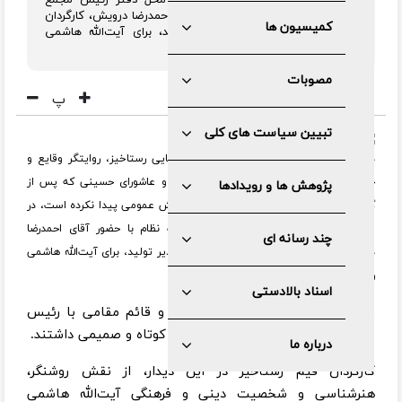
نمایش عمومی پیدا نکرده است، در محل دفتر رئیس مجمع
تشخیص مصلحت نظام با حضور آقای احمدرضا درویش، کارگردان
کمیسیون ها
و آقای علی قائم مقامی، مدیر تولید، برای آیت‌الله هاشمی
رفسنجانی به نمایش درآمد.
مصوبات
پ
تبیین سیاست های کلی
درششمین روز از ایام ماه محرم، فیلم سینمایی رستاخیز، روایتگر وقایع و
حماسه باشکوه حضرت اباعبدالله الحسین(ع) و عاشورای حسینی که پس از
پژوهش ها و رویدادها
گذشت سال‌ها از زمان تولید، هنوز اجازه نمایش عمومی پیدا نکرده است، در
محل دفتر رئیس مجمع تشخیص مصلحت نظام با حضور آقای احمدرضا
چند رسانه ای
درویش، کارگردان و آقای علی قائم مقامی، مدیر تولید، برای آیت‌الله هاشمی
رفسنجانی به نمایش درآمد.
اسناد بالادستی
قبل از نمایش فیلم، آقایان درویش و قائم مقامی با رئیس
مجمع تشخیص مصلحت نظام دیداری کوتاه و صمیمی داشتند.
درباره ما
کارگردان فیم رستاخیز در این دیدار، از نقش روشنگر،
هنرشناسی و شخصیت دینی و فرهنگی آیت‌الله هاشمی