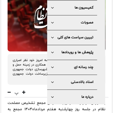
کمیسیون ها
مصوبات
تبیین سیاست های کلی
پژوهش ها و رویدادها
مجمع تشخیص مصلحت نظام در جلسه امروز خود نظر اصراری
مجلس در خصوص«موافقتنامه چارچوب همکاری در زمینه حمل و
چند رسانه ای
نقل راه آهن (ریلی) بین وزارت راه و شهرسازی دولت جمهوری
اسلامی ایران و وزارت حمل و نقل و زیرساخت دولت جمهوری
ترکیه» را به مصلحت دانست.
اسناد بالادستی
پ
درباره ما
به گزارش مرکز رسانه و روابط عمومی مجمع تشخیص مصلحت
نظام در جلسه روز چهارشنبه هفتم مردادماه۱۴۰۴ مجمع به