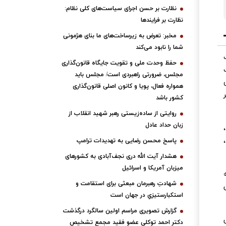
نظارت بر حسن اجرای سیاست‌های کلی نظام:
نظارت بر فرایندها
مخبر: تعرض به زیرساخت‌های ما بنای هژمونی
شما را نابود می‌کند
حفظ وحدت ملی و تقویت جایگاه قانون‌گذاری
ت
مجلس، ضرورتی راهبردی است/ مجلس باید
ای
همواره فعال، پویا و کانون اصلی قانون‌گذاری
کشور باشد
روایتی از ساده‌زیستی رهبر شهید انقلاب از
زبان حداد عادل
پاسخ محسن رضایی به تهدیدات ترامپ
هشدار آیت الله دری نجف‌آبادی به کشورهای
میزبان آمریکا و اسرائیل
شهادتِ رهبرمان مبعثی برای استقامت و
استکبارستیزیِ در جهان است
گزارش تصویری مراسم اولین سالگرد درگذشت
دکتر احمد توکلی عضو فقید مجمع تشخیص