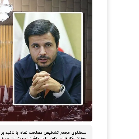
سخنگوی مجمع تشخیص مصلحت نظام با تاکید بر این
مقننه مکاتبه ای ندارد، اظهار داشت: هیات عالی، ن