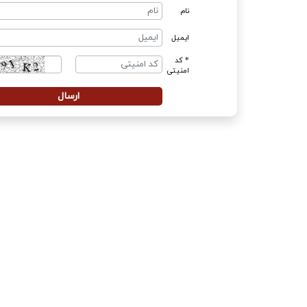
نام
ایمیل
* کد
امنیتی