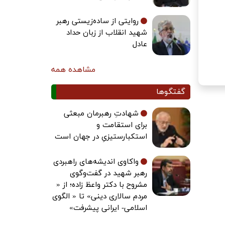
روایتی از ساده‌زیستی رهبر
شهید انقلاب از زبان حداد
عادل
مشاهده همه
گفتگوها
شهادتِ رهبرمان مبعثی
برای استقامت و
استکبارستیزیِ در جهان است
واکاوی اندیشه‌های راهبردی
رهبر شهید در گفت‌وگوی
مشروح با دکتر واعظ زاده؛ از «
مردم سالاری دینی» تا « الگوی
اسلامی- ایرانی پیشرفت»