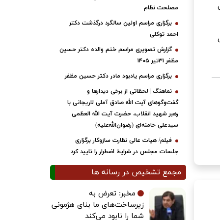
مصلحت نظام
برگزاری مراسم اولین سالگرد درگذشت دکتر
احمد توکلی
گزارش تصویری مراسم ختم والده دکتر حسین
مظفر ۳۱تیر ۱۴۰۵
برگزاری مراسم یادبود مادر دکتر حسین مظفر
نماهنگ | لحظاتی از برخی دیدارها و
گفت‌وگوهای آیت ‌الله صادق آملی لاریجانی با
رهبر شهید انقلاب، حضرت آیت‌ الله العظمی
سیدعلی خامنه‌ای (رضوان‌الله‌علیه)
فیلم/ هیات عالی نظارت سازوکار برگزاری
جلسات مجلس در شرایط اضطرار را تایید کرد
مجمع تشخیص در رسانه ها
مخبر: تعرض به
زیرساخت‌های ما بنای هژمونی
شما را نابود می‌کند