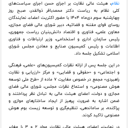
نظام
، هیئت عالی نظارت بر اجرای حسن اجرای سیاست‌های
کلی نظام به ریاست دکتر محمدباقر ذوالقدر، صبح روز
چهار‌شنبه سوم دی‌ماه ۱۴۰۴ با حضور اکثریت اعضاء، نمایندگان
روسای قوای مقننه و قضائیه، دبیر شورای عالی فضای مجازی،
معاون علمی، فناوری و اقتصاد دانش‌بنیان ریاست جمهوری،
رئیس سازمان اداری و استخدامی، وزیر ارتباطات و فناوری
اطلاعات و رئیس کمیسیون صنایع و معادن مجلس شورای
اسلامی تشکیل جلسه داد.
در این جلسه پس از ارائه نظرات کمیسیون‌های‌ «علمی، فرهنگی
و اجتماعی» و «حقوقی و قضایی» و مرکز «ارزیابی و نظارت
راهبردی» مجمع در خصوص مغایرت ۷ ماده از «طرح ملی توسعه
هوش مصنوعی» و استماع نظرات مجلس، شورای عالی فضای
مجازی و دولت، اعضای هیئت عالی به تبادل نظر پرداختند و
ضمن اشاره به ضرورت پرهیز از ایجاد ساختارهای موازی و
پراکنده، بر ساماندهی، تنظیم‌گری و توسعه زیست بوم هوش
مصنوعی تاکید کردند.
در نهایت، اعضای هیئت عالی نظارت مواد ۲ و ۳ را مغایر