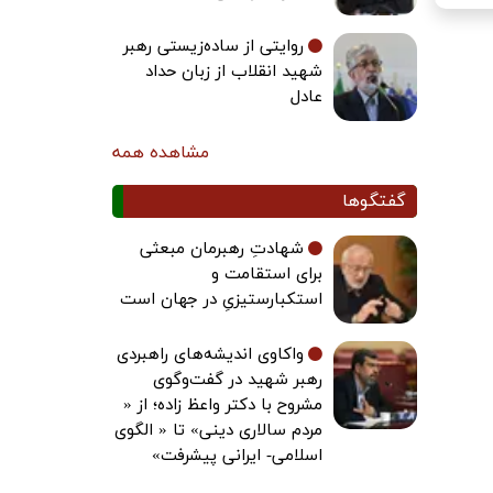
روایتی از ساده‌زیستی رهبر
شهید انقلاب از زبان حداد
عادل
مشاهده همه
گفتگوها
شهادتِ رهبرمان مبعثی
برای استقامت و
استکبارستیزیِ در جهان است
واکاوی اندیشه‌های راهبردی
رهبر شهید در گفت‌وگوی
مشروح با دکتر واعظ زاده؛ از «
مردم سالاری دینی» تا « الگوی
اسلامی- ایرانی پیشرفت»