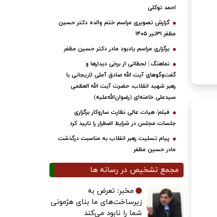
احمد توکلی
گزارش تصویری مراسم ختم والده دکتر حسین
مظفر ۳۱تیر ۱۴۰۵
برگزاری مراسم یادبود مادر دکتر حسین مظفر
نماهنگ | لحظاتی از برخی دیدارها و
گفت‌وگوهای آیت ‌الله صادق آملی لاریجانی با
رهبر شهید انقلاب، حضرت آیت‌ الله العظمی
سیدعلی خامنه‌ای (رضوان‌الله‌علیه)
فیلم/ هیات عالی نظارت سازوکار برگزاری
جلسات مجلس در شرایط اضطرار را تایید کرد
پیام تسلیت رهبر انقلاب به مناسبت درگذشت
مادر حسین مظفر
مجمع تشخیص در رسانه ها
مخبر: تعرض به
زیرساخت‌های ما بنای هژمونی
شما را نابود می‌کند