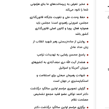
مخبر: تعرض به زیرساخت‌های ما بنای هژمونی
شما را نابود می‌کند
حفظ وحدت ملی و تقویت جایگاه قانون‌گذاری
مجلس، ضرورتی راهبردی است/ مجلس باید
همواره فعال، پویا و کانون اصلی قانون‌گذاری
کشور باشد
روایتی از ساده‌زیستی رهبر شهید انقلاب از
زبان حداد عادل
پاسخ محسن رضایی به تهدیدات ترامپ
هشدار آیت الله دری نجف‌آبادی به کشورهای
میزبان آمریکا و اسرائیل
شهادتِ رهبرمان مبعثی برای استقامت و
استکبارستیزیِ در جهان است
گزارش تصویری مراسم اولین سالگرد درگذشت
دکتر احمد توکلی عضو فقید مجمع تشخیص
مصلحت نظام
برگزاری مراسم اولین سالگرد درگذشت دکتر