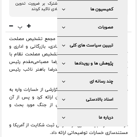
تولیدی مجمع تشخیص در جلسه مشترک بر ضرورت تدوین
کمیسیون ها
سیاست های کلی بازسازی و تحول اقتصادی تاکید کردند
پ
مصوبات
به گزارش مرکز رسانه و روابط عمومی مجمع تشخیص مصلحت
تبیین سیاست های کلی
نظام، جلسه‌ مشترک کمیسیون اقتصادی، بازرگانی و اداری و
کمیسیون زیربنایی و تولیدی مجمع تشخیص مصلحت نظام با
حضور اعضا و به ریاست دکتر غلامرضا مصباحی‌مقدم رئیس
پژوهش ها و رویدادها
کمیسیون زیربنایی و مهندس محمدرضا باهنر نائب رئیس
کمیسیون اقتصادی برگزار شد.
چند رسانه ای
در ابتدای جلسه دکتر دانش جعفری گزارشی از خسارات واره به
بخش‌های اقتصادی طی جنگ رمضان ارائه کرد و پس از آن
اسناد بالادستی
شیوه‌های تأمین مالی بازسازی پس از جنگ مورد بحث و
بررسی قرار گرفت.
درباره ما
در ادامه دکتر مجید انصاری در خصوص ثبت شکایت از آمریکا و
مستندسازی خسارات توضیحاتی ارائه داد.