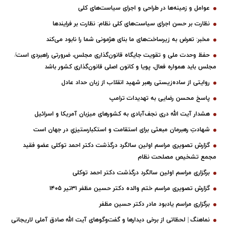
عوامل و زمینه‌ها در طراحی و اجرای سیاست‌های کلی
نظارت بر حسن اجرای سیاست‌های کلی نظام: نظارت بر فرایندها
مخبر: تعرض به زیرساخت‌های ما بنای هژمونی شما را نابود می‌کند
حفظ وحدت ملی و تقویت جایگاه قانون‌گذاری مجلس، ضرورتی راهبردی است/
مجلس باید همواره فعال، پویا و کانون اصلی قانون‌گذاری کشور باشد
روایتی از ساده‌زیستی رهبر شهید انقلاب از زبان حداد عادل
پاسخ محسن رضایی به تهدیدات ترامپ
هشدار آیت الله دری نجف‌آبادی به کشورهای میزبان آمریکا و اسرائیل
شهادتِ رهبرمان مبعثی برای استقامت و استکبارستیزیِ در جهان است
گزارش تصویری مراسم اولین سالگرد درگذشت دکتر احمد توکلی عضو فقید
مجمع تشخیص مصلحت نظام
برگزاری مراسم اولین سالگرد درگذشت دکتر احمد توکلی
گزارش تصویری مراسم ختم والده دکتر حسین مظفر ۳۱تیر ۱۴۰۵
برگزاری مراسم یادبود مادر دکتر حسین مظفر
نماهنگ | لحظاتی از برخی دیدارها و گفت‌وگوهای آیت ‌الله صادق آملی لاریجانی