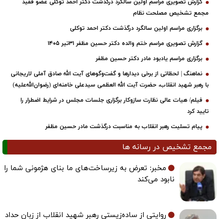
گزارش تصویری مراسم اولین سالگرد درگذشت دکتر احمد توکلی عضو فقید
مجمع تشخیص مصلحت نظام
برگزاری مراسم اولین سالگرد درگذشت دکتر احمد توکلی
گزارش تصویری مراسم ختم والده دکتر حسین مظفر ۳۱تیر ۱۴۰۵
برگزاری مراسم یادبود مادر دکتر حسین مظفر
نماهنگ | لحظاتی از برخی دیدارها و گفت‌وگوهای آیت ‌الله صادق آملی لاریجانی
با رهبر شهید انقلاب، حضرت آیت‌ الله العظمی سیدعلی خامنه‌ای (رضوان‌الله‌علیه)
فیلم/ هیات عالی نظارت سازوکار برگزاری جلسات مجلس در شرایط اضطرار را
تایید کرد
پیام تسلیت رهبر انقلاب به مناسبت درگذشت مادر حسین مظفر
مجمع تشخیص در رسانه ها
مخبر: تعرض به زیرساخت‌های ما بنای هژمونی شما را
نابود می‌کند
روایتی از ساده‌زیستی رهبر شهید انقلاب از زبان حداد