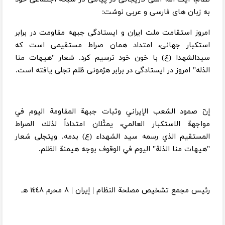
به زبان های فارسی و عربی نوشت:
امروز استقامت ملت ایران و ایستادگی جبهه مقاومت در برابر
استکبار جهانی، امتداد همان صراط مستقیمی است که
سیدالشهدا (ع) با خون خود ترسیم کرد. شعار "هیهات منا
الذله" امروز در ایستادگی در برابر هژمونی ظلم تجلی یافته است.
إنّ صمود الشعب الإيراني وثبات جبهة المقاومة اليوم في
مواجهة الاستكبار العالمي، يمثّلان امتداداً لذلك الصراط
المستقيم الذي رسمه سيد الشهداء (ع) بدمه. ويتجلى شعار
"هيهات منا الذلة" اليوم في الوقوف بوجه هيمنة الظلم.
رئيس مجمع تشخيص مصلحة النظام | إيران | ٨ محرم ١٤٤٨ هـ