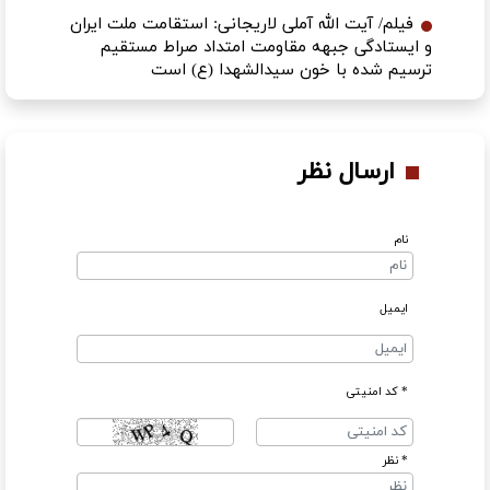
فیلم/ آیت الله آملی لاریجانی: استقامت ملت ایران
و ایستادگی جبهه مقاومت امتداد صراط مستقیم
ترسیم شده با خون سیدالشهدا (ع) است
ارسال نظر
نام
ایمیل
* کد امنیتی
* نظر