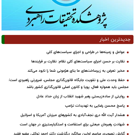
جدیدترین اخبار
عوامل و زمینه‌ها در طراحی و اجرای سیاست‌های کلی
نظارت بر حسن اجرای سیاست‌های کلی نظام: نظارت بر فرایندها
مخبر: تعرض به زیرساخت‌های ما بنای هژمونی شما را نابود می‌کند
حفظ وحدت ملی و تقویت جایگاه قانون‌گذاری مجلس، ضرورتی راهبردی است/
مجلس باید همواره فعال، پویا و کانون اصلی قانون‌گذاری کشور باشد
روایتی از ساده‌زیستی رهبر شهید انقلاب از زبان حداد عادل
پاسخ محسن رضایی به تهدیدات ترامپ
هشدار آیت الله دری نجف‌آبادی به کشورهای میزبان آمریکا و اسرائیل
شهادتِ رهبرمان مبعثی برای استقامت و استکبارستیزیِ در جهان است
گزارش تصویری مراسم اولین سالگرد درگذشت دکتر احمد توکلی عضو فقید