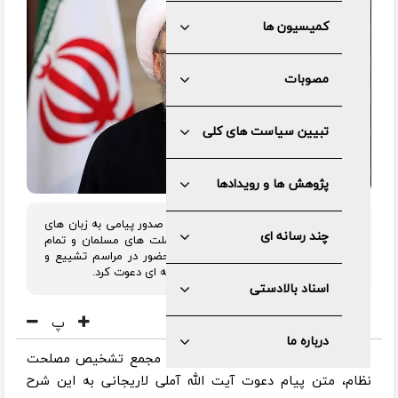
کمیسیون ها
مصوبات
تبیین سیاست های کلی
پژوهش ها و رویدادها
رئیس مجمع تشخیص مصلحت نظام با صدور پیامی به زبان های
چند رسانه ای
فارسی و عربی از ملت شریف ایران، ملت های مسلمان و تمام
آزادیخواهان و مستضعفان عالم برای حضور در مراسم تشییع و
بدرقه قائد شهید آیت الله العظمی خامنه ای دعوت کرد.
اسناد بالادستی
پ
درباره ما
به گزارش مرکز رسانه و روابط عمومی مجمع تشخیص مصلحت
نظام، متن پیام دعوت آیت الله آملی لاریجانی به این شرح