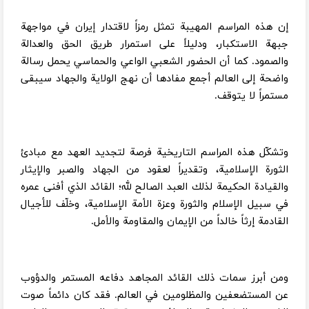
إن هذه المراسم المهيبة تمثل رمزاً لاقتدار إيران في مواجهة
جبهة الاستكبار، ودليلاً على استمرار طريق الحق والعدالة
والصمود. كما أن الحضور الشعبي الواعي والحماسي يحمل رسالة
واضحة إلى العالم أجمع مفادها أن نهج الولاية والجهاد سيبقى
مستمراً لا يتوقف.
وتشكّل هذه المراسم التاريخية فرصة لتجديد العهد مع مبادئ
الثورة الإسلامية، وتقديراً لعقود من الجهاد والصبر والإيثار
والقيادة الحكيمة لذلك العبد الصالح لله؛ القائد الذي أفنى عمره
في سبيل الإسلام والثورة وعزة الأمة الإسلامية، وخلّف للأجيال
القادمة إرثاً خالداً من الإيمان والمقاومة والأمل.
ومن أبرز سمات ذلك القائد المجاهد دفاعه المستمر والدؤوب
عن المستضعفين والمظلومين في العالم. فقد كان دائماً صوت