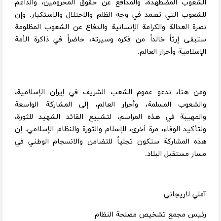
الشعوب المضطهدة، والمدافع عن حقوق المحرومين، والداعم
للشعوب التي تصمد في وجه الظلم والاحتلال والاستكبار. وإن
نصرة العدالة والكرامة الإنسانية والدفاع عن الشعوب المظلومة
ستبقى إرثاً خالداً من فكره وسيرته، حاضراً في ذاكرة الأمة
الإسلامية وأحرار العالم.
ومن هنا، ندعو عموم الشعب الشريف في إيران الإسلامية،
والشعوب المسلمة، وأحرار العالم، إلى المشاركة الواسعة
والمهيبة في هذه المراسم، لتشييع القائد الشهيد للثورة،
ولتأكيد الوفاء، مرة أخرى، للإسلام والثورة والنظام الإسلامي. إن
هذه المشاركة ستكون تجلياً للتضامن والانسجام الوطني في
مسار مستقبل البلاد.
آملي لاريجاني
رئيس مجمع تشخيص مصلحة النظام