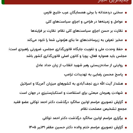
سخنی دردمندانه با برخی همسایگان عرب خلیج فارس
عوامل و زمینه‌ها در طراحی و اجرای سیاست‌های کلی
نظارت بر حسن اجرای سیاست‌های کلی نظام: نظارت بر فرایندها
مخبر: تعرض به زیرساخت‌های ما بنای هژمونی شما را نابود می‌کند
حفظ وحدت ملی و تقویت جایگاه قانون‌گذاری مجلس، ضرورتی راهبردی است/
مجلس باید همواره فعال، پویا و کانون اصلی قانون‌گذاری کشور باشد
روایتی از ساده‌زیستی رهبر شهید انقلاب از زبان حداد عادل
پاسخ محسن رضایی به تهدیدات ترامپ
هشدار آیت الله دری نجف‌آبادی به کشورهای میزبان آمریکا و اسرائیل
شهادتِ رهبرمان مبعثی برای استقامت و استکبارستیزیِ در جهان است
گزارش تصویری مراسم اولین سالگرد درگذشت دکتر احمد توکلی عضو فقید
مجمع تشخیص مصلحت نظام
برگزاری مراسم اولین سالگرد درگذشت دکتر احمد توکلی
گزارش تصویری مراسم ختم والده دکتر حسین مظفر ۳۱تیر ۱۴۰۵