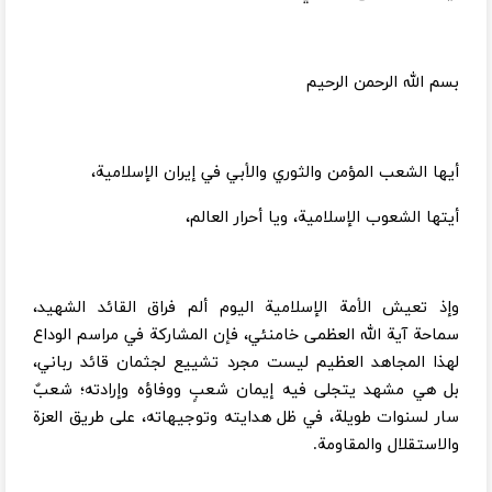
بسم الله الرحمن الرحيم
أيها الشعب المؤمن والثوري والأبي في إيران الإسلامية،
أيتها الشعوب الإسلامية، ويا أحرار العالم،
وإذ تعيش الأمة الإسلامية اليوم ألم فراق القائد الشهيد،
سماحة آية الله العظمى خامنئي، فإن المشاركة في مراسم الوداع
لهذا المجاهد العظيم ليست مجرد تشييع لجثمان قائد رباني،
بل هي مشهد يتجلى فيه إيمان شعبٍ ووفاؤه وإرادته؛ شعبٌ
سار لسنوات طويلة، في ظل هدايته وتوجيهاته، على طريق العزة
والاستقلال والمقاومة.