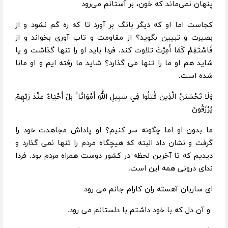
پنهان نمی‌ماند که خون، بر آستانم می‌رود
کجاست اما او که دیگر بانگ بر آورد تا که ره گم نشود و از
بصیرت و تبیین بگوید؟ از مقاومت و تاب آوری بخواند و از
فَاسْتَقِمْ كَمَا أُمِرْتَ تلاوت کند. فردا باید او را تنها گذاشت و یا
شاید هم او ما را تنها می گذارد؟ شاید ما رفته ایم و او مانا
شده است.
وَلَا تَحْسَبَنَّ الَّذِينَ قُتِلُوا فِي سَبِيلِ اللَّهِ أَمْوَاتًا ۚ بَلْ أَحْيَاءٌ عِنْدَ رَبِّهِمْ
يُرْزَقُونَ
ما بدون او اما چگونه سر کنیم؟ او پاداش مجاهدت خود را
گرفت و نشان داد البته که هیچگاه مردم را تنها نمی گذارد و
دیدیم که تا آخرین لحظه در کشور دوست همراه مردم بود. فردا
ندای درونی همه این است.
ای ساربان آهسته ران کارام جانم می رود
و آن دل که با خود داشتم با دلستانم می رود.