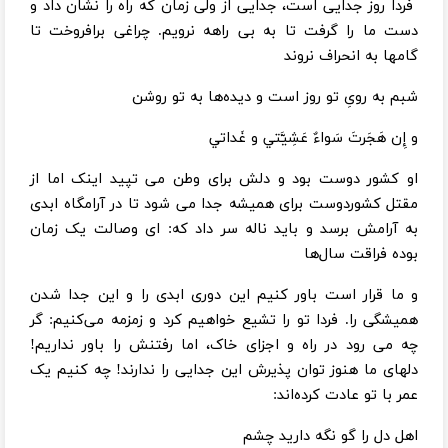
فردا روز جدایی است، جدایی از ولی زمان که راه را نشان داد و
دست ما را گرفت تا به بی راهه نرویم. چراغی برافروخت تا
گامها به انحراف نروند
شبم به رویِ تو روز است و دیده‌ها به تو روشن
و إِن هَجَرتَ سَواءٌ عَشِیَّتي و غَداتي
او کشور دوست بود و دلش برای وطن می تپید اینک اما از
مقتل کشوردوست برای همیشه جدا می شود تا در آرامگاه ابدی
به آرامش برسد و باید ناله‌ سر داد که: ای وصالت یک زمان
بوده فراقت سال‌ها
و ما قرار است باور کنیم این دوری ابدی را و این جدا شدن
همیشگی را. فردا تو را تشیع خواهیم کرد و زمزمه می‌کنیم: گر
چه می رود در راه و اجزای خاک، اما رفتنش را باور نداریم!
دلهای ما هنوز توان پذیرش این جدایی را ندارند! چه کنیم یک
عمر با تو عادت کرده‌اند:
اهل دل را گو نگه دارید چشم