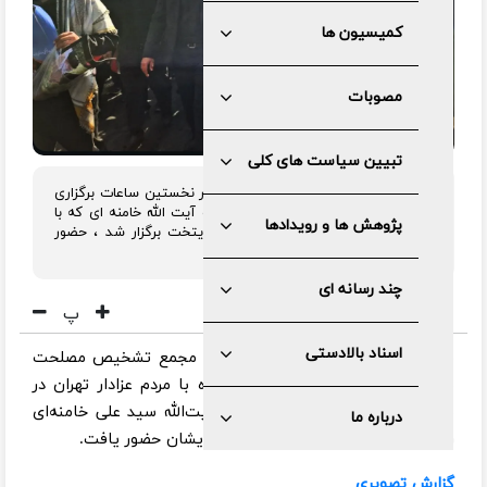
کمیسیون ها
مصوبات
تبیین سیاست های کلی
رئیس مجمع تشخیص مصلحت نظام در نخستین ساعات برگزاری
آیین باشکوه تشییع پیکر مطهر حضرت آیت الله خامنه ای که با
پژوهش ها و رویدادها
حضور پرشور و میلیونی مردم عزادار پایتخت برگزار شد ، حضور
یافت.
چند رسانه ای
پ
اسناد بالادستی
به گزارش مرکز رسانه و روابط عمومی مجمع تشخیص مصلحت
نظام ، آیت الله آملی لاریجانی همراه با مردم عزادار تهران در
مراسم تشییع و بدرقه پیکر حضرت آیت‌الله سید علی خامنه‌ای
درباره ما
رهبر شهید انقلاب اسلامی و خانواده ایشان حضور یافت.
گزارش تصویری