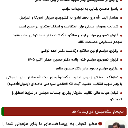
روایتی از ساده‌زیستی رهبر شهید انقلاب از زبان حداد عادل
پاسخ محسن رضایی به تهدیدات ترامپ
هشدار آیت الله دری نجف‌آبادی به کشورهای میزبان آمریکا و اسرائیل
شهادتِ رهبرمان مبعثی برای استقامت و استکبارستیزیِ در جهان است
گزارش تصویری مراسم اولین سالگرد درگذشت دکتر احمد توکلی عضو فقید
مجمع تشخیص مصلحت نظام
برگزاری مراسم اولین سالگرد درگذشت دکتر احمد توکلی
گزارش تصویری مراسم ختم والده دکتر حسین مظفر ۳۱تیر ۱۴۰۵
برگزاری مراسم یادبود مادر دکتر حسین مظفر
نماهنگ | لحظاتی از برخی دیدارها و گفت‌وگوهای آیت ‌الله صادق آملی لاریجانی
با رهبر شهید انقلاب، حضرت آیت‌ الله العظمی سیدعلی خامنه‌ای (رضوان‌الله‌علیه)
فیلم/ هیات عالی نظارت سازوکار برگزاری جلسات مجلس در شرایط اضطرار را
تایید کرد
مجمع تشخیص در رسانه ها
مخبر: تعرض به زیرساخت‌های ما بنای هژمونی شما را