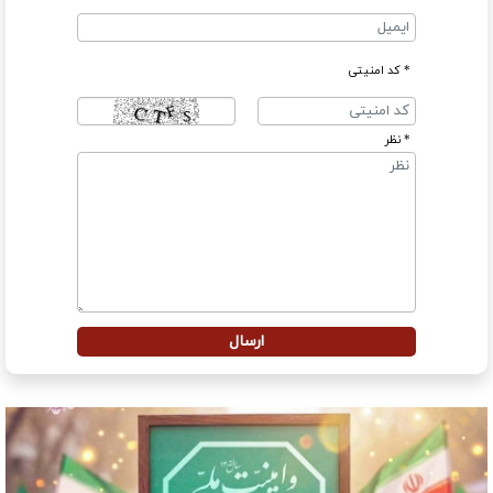
* کد امنیتی
* نظر