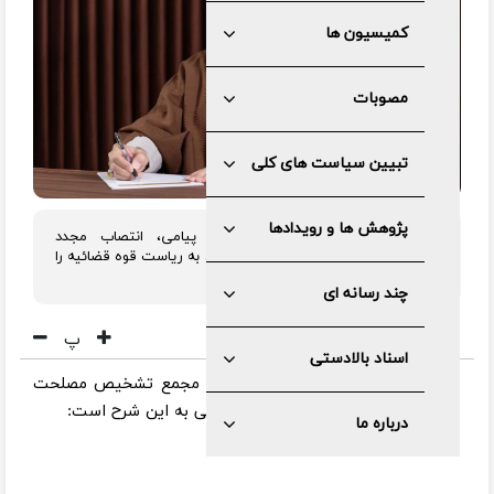
کمیسیون ها
مصوبات
تبیین سیاست های کلی
پژوهش ها و رویدادها
آیت الله صادق آملی لاریجانی در پیامی، انتصاب مجدد
حجت‌الاسلام و المسلمین محسنی اژه‌ای به ریاست قوه قضائیه را
تبریک گفت.
چند رسانه ای
پ
اسناد بالادستی
به گزارش مرکز رسانه و روابط عمومی مجمع تشخیص مصلحت
نظام، متن پیام آیت الله آملی لاریجانی به این شرح است:
درباره ما