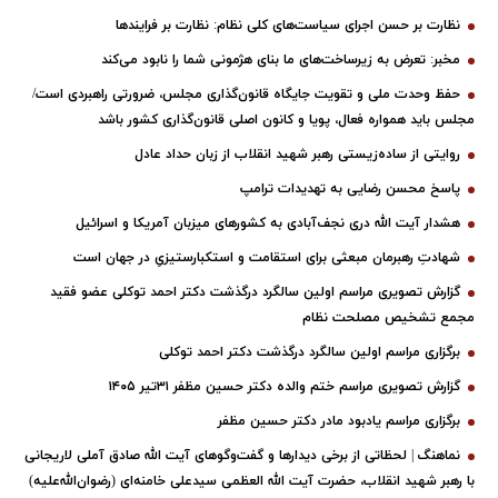
نظارت بر حسن اجرای سیاست‌های کلی نظام: نظارت بر فرایندها
مخبر: تعرض به زیرساخت‌های ما بنای هژمونی شما را نابود می‌کند
حفظ وحدت ملی و تقویت جایگاه قانون‌گذاری مجلس، ضرورتی راهبردی است/
مجلس باید همواره فعال، پویا و کانون اصلی قانون‌گذاری کشور باشد
روایتی از ساده‌زیستی رهبر شهید انقلاب از زبان حداد عادل
پاسخ محسن رضایی به تهدیدات ترامپ
هشدار آیت الله دری نجف‌آبادی به کشورهای میزبان آمریکا و اسرائیل
شهادتِ رهبرمان مبعثی برای استقامت و استکبارستیزیِ در جهان است
گزارش تصویری مراسم اولین سالگرد درگذشت دکتر احمد توکلی عضو فقید
مجمع تشخیص مصلحت نظام
برگزاری مراسم اولین سالگرد درگذشت دکتر احمد توکلی
گزارش تصویری مراسم ختم والده دکتر حسین مظفر ۳۱تیر ۱۴۰۵
برگزاری مراسم یادبود مادر دکتر حسین مظفر
نماهنگ | لحظاتی از برخی دیدارها و گفت‌وگوهای آیت ‌الله صادق آملی لاریجانی
با رهبر شهید انقلاب، حضرت آیت‌ الله العظمی سیدعلی خامنه‌ای (رضوان‌الله‌علیه)