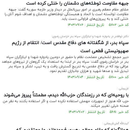
جبهه مقاومت توطئه‌های دشمنان را خنثی کرده است
مشاور مقام معظم رهبری در امور بین‌الملل در دیدار وزیر خارجه سوریه گفت: جبهه
مقاومت توانسته است با اتحاد و همبستگی توطئه‌های دشمنان و اهداف شوم آنان را
خنثی کند و به پیروزی‌های فراوانی دست یابد.
کد خبر: ۵۷۰۲ تاریخ انتشار : ۱۴۰۳/۰۹/۰۶
دکتر ذوالقدر در یادواره شهدا و ایثارگران سپاه بدر خراسان رضوی:
سپاه بدر، از شگفتانه های دفاع مقدس است/ انتقام از رژیم
صهیونیستی قطعی است
دبیر مجمع تشخیص مصلحت نظام با حضور در دومین یادواره شهدا و ایثارگران سپاه
بدر در خراسان رضوی گفت: سپاه بدر در ابتدا به استعداد یک گروهان از نیروهای مجاهد
عراقی بود که در دفاع مقدس به تدریج گسترش یافت و به تیپ، لشکر و سپاه بدر
تبدیل شد و صدها شهید و هزاران جانبازان تقدیم نمود.
کد خبر: ۵۷۰۰ تاریخ انتشار : ۱۴۰۳/۰۹/۰۴
لاریجانی :
با روحیه‌ای که در رزمندگان حزب‌الله دیدم، مطمئناً پیروز می‌شوند
حزب الله هنوز از تجهیزات مهمش استفاده نکرده‌ است و اگر استفاده بکنند به نظر من
صحنه خیلی تغییر میکند.
کد خبر: ۵۶۸۱ تاریخ انتشار : ۱۴۰۳/۰۹/۰۲
آیت‌الله آملی‌لاریجانی :