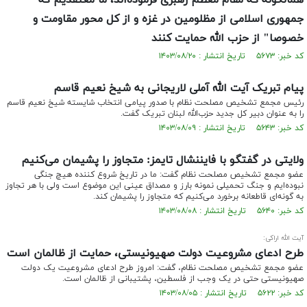
همانگونه که مقام معظم رهبری فرموده‌اند، ما معتقدیم که
جمهوری اسلامی از مظلومین در غزه و از کل محور مقاومت و
خصوصا" از حزب الله حمایت کنند
کد خبر: ۵۶۷۳ تاریخ انتشار : ۱۴۰۳/۰۸/۲۰
پیام تبریک آیت الله آملی لاریجانی به شیخ نعیم قاسم
رئیس مجمع تشخیص مصلحت نظام با صدور پیامی انتخاب شایسته شیخ نعیم قاسم
را به عنوان دبیر کل جدید حزب‌الله لبنان تبریک گفت.
کد خبر: ۵۶۴۳ تاریخ انتشار : ۱۴۰۳/۰۸/۰۹
ولایتی در گفتگو با فایننشال تایمز: متجاوز را پشیمان می‌کنیم
عضو مجمع تشخیص مصلحت نظام گفت: ما در تاریخ شروع کننده هیچ جنگی
نبوده‌ایم و جنگ تحمیلی نمونه بارز و مصداق عینی این موضوع است ولی با هر تجاوز
به گونه‌ای قاطعانه برخورد می‌کنیم که متجاوز را پشیمان کند.
کد خبر: ۵۶۴۰ تاریخ انتشار : ۱۴۰۳/۰۸/۰۸
آیت الله اراکی:
طرح ادعای مشروعیت دولت صهیونیستی، حمایت از ظالمان است
عضو مجمع تشخیص مصلحت نظام، گفت: امروز طرح ادعای مشروعیت یک دولت
صهیونیستی حتی در یک وجب از فلسطین، پشتیبانی از ظالمان است.
کد خبر: ۵۶۲۲ تاریخ انتشار : ۱۴۰۳/۰۸/۰۵