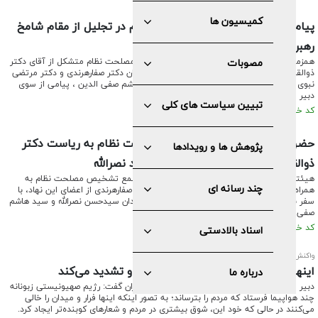
کمیسیون ها
پیام دبیر مجمع تشخیص مصلحت نظام در تجلیل از مقام شامخ
رهبران شهيد مقاومت لبنان
همزمان با حضور هیئت اعزامی از مجمع تشخیص مصلحت نظام متشکل از آقای دکتر
مصوبات
ذوالقدر، دبیر مجمع تشخیص مصلحت نظام و آقایان دکتر صفارهرندی و دکتر مرتضی
نبوی در مراسم تشییع سیدحسن نصرالله و سید هاشم صفی الدین ، پیامی از سوی
دبیر مجمع تشخیص مصلحت نظام منتشر شد.
تبیین سیاست های کلی
کد خبر: ۵۹۲۲ تاریخ انتشار : ۱۴۰۳/۱۲/۰۷
حضور هیئتی از مجمع تشخیص مصلحت نظام به ریاست دکتر
پژوهش ها و رویدادها
ذوالقدر در مراسم تشییع باشکوه شهید نصرالله
هیئتی به ریاست دکتر محمدباقر ذوالقدر، دبیر مجمع تشخیص مصلحت نظام به
چند رسانه ای
همراه دکتر سید مرتضی نبوی و دکتر محمدحسین صفارهرندی از اعضای این نهاد، با
سفر به بیروت در مراسم باشکوه تشییع پیکر شهیدان سیدحسن نصرالله و سید هاشم
صفی الدین شرکت کردند.
کد خبر: ۵۹۲۱ تاریخ انتشار : ۱۴۰۳/۱۲/۰۶
اسناد بالادستی
واکنش محمدباقر ذوالقدر به تلاش مذبوحانه رژیم صهیونیستی :
اینها روحیه مقاومت را در مردم تثبیت و تشدید می‌کند
درباره ما
دبیر مجمع تشخیص مصلحت نظام به خبرنگار جماران گفت: رژیم صهیونیستی زبونانه
چند هواپیما فرستاد که مردم را بترساند؛ به تصور اینکه اینها فرار و میدان را خالی
می‌کنند در حالی که خود این، شوق بیشتری در مردم و شعارهای کوبنده‌تر ایجاد کرد.