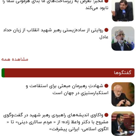
مخبر: تعرض به زیرساخت‌های ما بنای هژمونی شما را
نابود می‌کند
روایتی از ساده‌زیستی رهبر شهید انقلاب از زبان حداد
عادل
مشاهده همه
گفتگوها
شهادتِ رهبرمان مبعثی برای استقامت و
استکبارستیزیِ در جهان است
واکاوی اندیشه‌های راهبردی رهبر شهید در گفت‌وگوی
مشروح با دکتر واعظ زاده؛ از « مردم سالاری دینی» تا «
الگوی اسلامی- ایرانی پیشرفت»