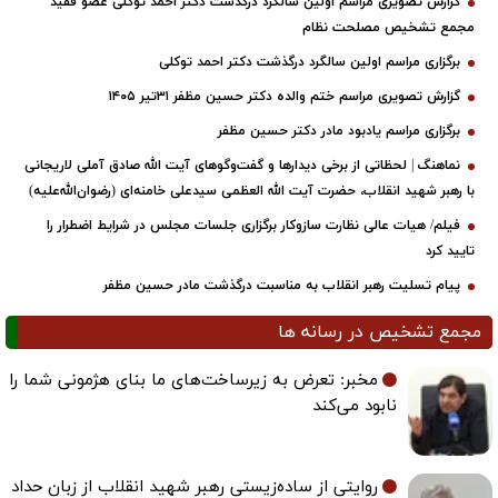
گزارش تصویری مراسم اولین سالگرد درگذشت دکتر احمد توکلی عضو فقید
مجمع تشخیص مصلحت نظام
برگزاری مراسم اولین سالگرد درگذشت دکتر احمد توکلی
گزارش تصویری مراسم ختم والده دکتر حسین مظفر ۳۱تیر ۱۴۰۵
برگزاری مراسم یادبود مادر دکتر حسین مظفر
نماهنگ | لحظاتی از برخی دیدارها و گفت‌وگوهای آیت ‌الله صادق آملی لاریجانی
با رهبر شهید انقلاب، حضرت آیت‌ الله العظمی سیدعلی خامنه‌ای (رضوان‌الله‌علیه)
فیلم/ هیات عالی نظارت سازوکار برگزاری جلسات مجلس در شرایط اضطرار را
تایید کرد
پیام تسلیت رهبر انقلاب به مناسبت درگذشت مادر حسین مظفر
مجمع تشخیص در رسانه ها
مخبر: تعرض به زیرساخت‌های ما بنای هژمونی شما را
نابود می‌کند
روایتی از ساده‌زیستی رهبر شهید انقلاب از زبان حداد