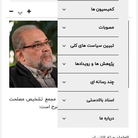
کمیسیون ها
پ
مصوبات
تبیین سیاست های کلی
پژوهش ها و رویدادها
چند رسانه ای
به گزارش مرکز رسانه و روابط عمومی مجمع تشخیص مصلحت
اسناد بالادستی
نظام، متن پیام دکتر ذوالقدر به این شرح است:
درباره ما
بسم الله الرحمن الرحیم
العلماء ورثه الانبیاء