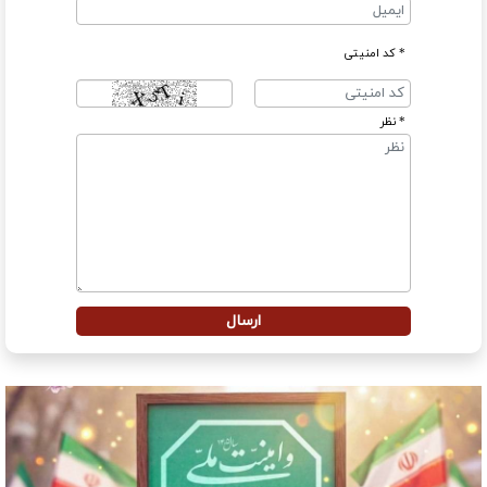
* کد امنیتی
* نظر