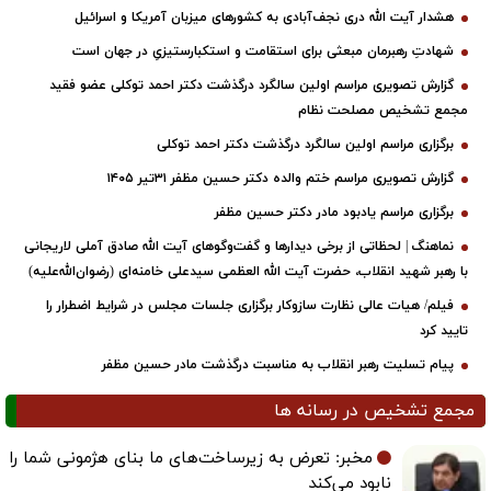
هشدار آیت الله دری نجف‌آبادی به کشورهای میزبان آمریکا و اسرائیل
شهادتِ رهبرمان مبعثی برای استقامت و استکبارستیزیِ در جهان است
گزارش تصویری مراسم اولین سالگرد درگذشت دکتر احمد توکلی عضو فقید
مجمع تشخیص مصلحت نظام
برگزاری مراسم اولین سالگرد درگذشت دکتر احمد توکلی
گزارش تصویری مراسم ختم والده دکتر حسین مظفر ۳۱تیر ۱۴۰۵
برگزاری مراسم یادبود مادر دکتر حسین مظفر
نماهنگ | لحظاتی از برخی دیدارها و گفت‌وگوهای آیت ‌الله صادق آملی لاریجانی
با رهبر شهید انقلاب، حضرت آیت‌ الله العظمی سیدعلی خامنه‌ای (رضوان‌الله‌علیه)
فیلم/ هیات عالی نظارت سازوکار برگزاری جلسات مجلس در شرایط اضطرار را
تایید کرد
پیام تسلیت رهبر انقلاب به مناسبت درگذشت مادر حسین مظفر
مجمع تشخیص در رسانه ها
مخبر: تعرض به زیرساخت‌های ما بنای هژمونی شما را
نابود می‌کند