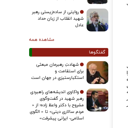
روایتی از ساده‌زیستی رهبر
شهید انقلاب از زبان حداد
عادل
مشاهده همه
گفتگوها
شهادتِ رهبرمان مبعثی
برای استقامت و
استکبارستیزیِ در جهان است
واکاوی اندیشه‌های راهبردی
رهبر شهید در گفت‌وگوی
مشروح با دکتر واعظ زاده؛ از «
مردم سالاری دینی» تا « الگوی
اسلامی- ایرانی پیشرفت»