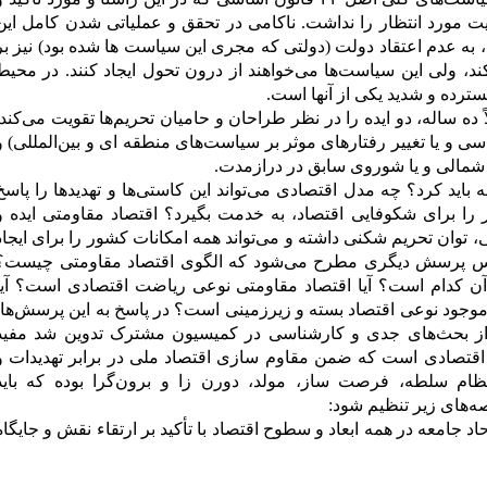
مورد انتظار را نداشت. ناکامی در تحقق و عملیاتی شدن کامل این
به عدم اعتقاد دولت (دولتی که مجری این سیاست ها شده بود) نیز بر
 ولی این سیاست‌ها می‌خواهند از درون تحول ایجاد کنند. در محیط
ترده و شدید یکی از آنها است.
 ده ساله، دو ایده را در نظر طراحان و حامیان تحریم‌ها تقویت می‌کند.
سی و یا تغییر رفتارهای موثر بر سیاست‌های منطقه ای و بین‌المللی) و
 شمالی و یا شوروی سابق در درازمدت.
ید کرد؟ چه مدل اقتصادی می‌تواند این کاستی‌ها و تهدیدها را پاسخ
را برای شکوفایی اقتصاد، به خدمت بگیرد؟ اقتصاد مقاومتی ایده و
وان تحریم شکنی داشته و می‌تواند همه امکانات کشور را برای ایجاد
اساس پرسش دیگری مطرح می‌شود که الگوی اقتصاد مقاومتی چیست؟
آن کدام است؟ آیا اقتصاد مقاومتی نوعی ریاضت اقتصادی است؟ آیا
موجود نوعی اقتصاد بسته و زیرزمینی است؟ در پاسخ به این پرسش‌ها،
س از بحث‌های جدی و کارشناسی در کمیسیون مشترک تدوین شد مفید
ی اقتصادی است که ضمن مقاوم سازی اقتصاد ملی در برابر تهدیدات و
ظام سلطه، فرصت ساز، مولد، دورن زا و برون‌گرا بوده که باید
‌های زیر تنظیم شود:
 جامعه در همه ابعاد و سطوح اقتصاد با تأکید بر ارتقاء نقش و جایگاه