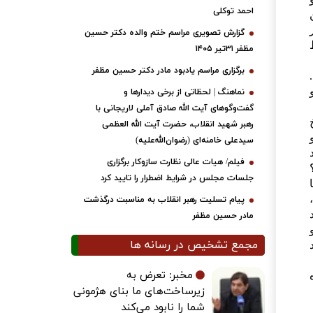
احمد توکلی
گزارش تصویری مراسم ختم والده دکتر حسین
مظفر ۳۱تیر ۱۴۰۵
برگزاری مراسم یادبود مادر دکتر حسین مظفر
نماهنگ | لحظاتی از برخی دیدارها و
گفت‌وگوهای آیت ‌الله صادق آملی لاریجانی با
رهبر شهید انقلاب، حضرت آیت‌ الله العظمی
سیدعلی خامنه‌ای (رضوان‌الله‌علیه)
فیلم/ هیات عالی نظارت سازوکار برگزاری
جلسات مجلس در شرایط اضطرار را تایید کرد
پیام تسلیت رهبر انقلاب به مناسبت درگذشت
مادر حسین مظفر
مجمع تشخیص در رسانه ها
مخبر: تعرض به
زیرساخت‌های ما بنای هژمونی
شما را نابود می‌کند