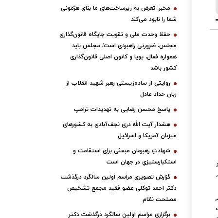
مخبر: تعرض به زیرساخت‌های ما بنای هژمونی
شما را نابود می‌کند
حفظ وحدت ملی و تقویت جایگاه قانون‌گذاری
مجلس، ضرورتی راهبردی است/ مجلس باید
همواره فعال، پویا و کانون اصلی قانون‌گذاری
کشور باشد
روایتی از ساده‌زیستی رهبر شهید انقلاب از
زبان حداد عادل
پاسخ محسن رضایی به تهدیدات ترامپ
هشدار آیت الله دری نجف‌آبادی به کشورهای
میزبان آمریکا و اسرائیل
شهادتِ رهبرمان مبعثی برای استقامت و
استکبارستیزیِ در جهان است
گزارش تصویری مراسم اولین سالگرد درگذشت
دکتر احمد توکلی عضو فقید مجمع تشخیص
مصلحت نظام
برگزاری مراسم اولین سالگرد درگذشت دکتر
و