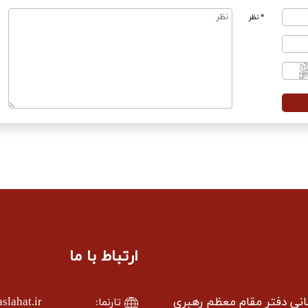
* نظر
ارتباط با ما
سانی دفتر مقام معظم رهبری
lahat.ir
تارنما: