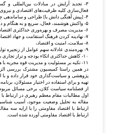
۳- تجدید آرایش در مبادلات بین‌المللی و
فعال‌سازی کلیه ظرفیت‌های اقتصادی و نیروی
۴- [پیش آهنگی دانش با] طراحی و ساماندهی چرخه دانش
۵- واکنش هوشمند، فعال، سریع و به هنگام و دارای توانمندی‌های آفندی در مقابل تحریم‌ها و فشارهای اقتصادی،
۶- مدیریت مصرف و بهره‌وری حداکثری اقتصادی،
۷- نهادینه کردن فرهنگ استقامت و جهاد اقتصادی،
۸- سلامت، امنیت و اقتصاد،
۹- بهره‌مندی عادلانه سهم عوامل از زنجیره تولید- مصرف،
۱۰- کاهش حداکثری اتکاء بودجه و تراز تجاری به درآمدهای نفتی،
۱۱- تکیه بر مسئولیت و مدیریت قوه مجریه با هماهنگی و همراهی سایر قوا.
در همین راستا کمیسیون مشترک بررسی الزام
پژوهشی و سیاست‌گذاری خود قرار داده و با ا
تهیه و برای استفاده در اختیار مسئولان، برنام
از فصلنامه سیاست کلان، برخی مسائل مربوط 
اول مطالبات مقام معظم رهبری در ارتباط با 
مقاله به تحلیل وضعیت موجود، آسیب شناسی
ارتباط با اقتصاد مقاومتی را با ارایه سه مقا
ارتباط با اقتصاد مقاومتی آورده شده است
.
مدیر