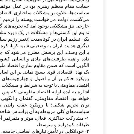
حمایت مقام معظم رهبری بود در عمل موفقیت 
سیاست‌ها، علاوه بر مشکلات ساختاری اقتصاد، 
می‌گشت. دولت می‌خواست پوسته را ترمیم کند،
خارجی نیز مشکلاتی بوجود آمد که تحریم‌های گس
تداوم این کاستی‌ها و مشکلات در یک دوره مثلاً
یکی تسلیم ایران در کوتاه‌مدت (تغییر رژیم سیا
دیگری هدایت ایران به وضعیتی شبیه کوبا، کره
با این وصف، این پرسش مطرح می‌شود که چه با
داده و همه ظرفیت‌های مادی و انسانی کشور 
الگویی است که ضمن مقاوم سازی اقتصاد ملی، ت
یک نهاد اقتصادی قوی بسیج نماید. بر این 
رویکرد حاکم بر آن و اصول و چهارچوب‌های 
اقتصاد مقاومتی با توجه به شرایط و مشکلات 
اشاره به ایده اولیه اقتصاد مقاومتی که پ
خواهد بود. اقتصاد مقاومتی، گفتمان و الگوی
توان تحریم شکنی؛ با رویکرد عقب راندن ن
سیاست‌های کلی مربوطه به آن براساس شاخصه
۱- مشارکت حداکثری فعال، موثر و مثمرثمر آحاد
طبقات کم‌درآمد و متوسط،
۲- خوداتکایی در تأمین نیازهای اساسی جامعه،