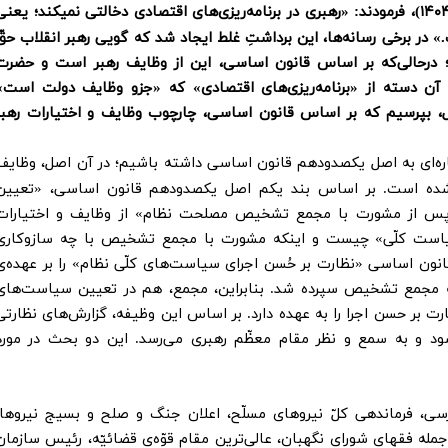
۱۴۰
/۱/۱)، فرمودند: «رهبری در برنامه‌ریزی‌های اقتصادی دخالتی نمیکند؛ یعنی
در برخی رسانه‌ها، این برداشتِ غلط ایجاد شد که گویی رهبر انقلاب حقّ
؛ در‌حالی‌که بر اساس قانون اساسی، این از وظایف رهبر است و حضرت
رد آن دسته از «برنامه‌ریزی‌های اقتصادی» که «جزو وظایف دولت است»
 بپرسیم که بر اساس قانون اساسی، چارچوب وظایف و اختیارات رهبر
اره‌ای به اصل یکصدودهم قانون اساسی داشته باشیم؛ در آن اصل، وظایف
شده است. بر اساس بند یکم اصل یکصدودهم قانون اساسی، «تعیین
 پس از مشورت با مجمع تشخیص مصلحت نظام» از وظایف و اختیارات
یاست کلّی» چیست و اینکه مشورت با مجمع تشخیص با چه سازو‌کاری
انون اساسی «نظارت بر حُسن اجرای سیاست‌های کلّی نظام» را بر عهده‌ی
ه مجمع تشخیص سپرده شد. بنابراین، مجمع، هم در تعیین سیاست‌های
رت بر حسن اجرا را به عهده دارد. بر اساس این وظیفه، گزارش‌های نظارتی
شود و به سمع و نظر مقام معظّم رهبری می‌رسد. این دو بحث در مورد
سی، فرماندهی کلّ نیروهای مسلّح، اعلان جنگ و صلح و بسیج نیروها،
مله فقهای شورای نگهبان، عالی‌ترین مقام قوّه‌ی قضائیّه، رئیس سازمان