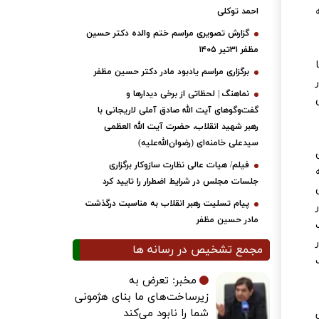
احمد توکلی
گزارش تصویری مراسم ختم والده دکتر حسین
مظفر ۳۱تیر ۱۴۰۵
برگزاری مراسم یادبود مادر دکتر حسین مظفر
نماهنگ | لحظاتی از برخی دیدارها و
گفت‌وگوهای آیت ‌الله صادق آملی لاریجانی با
رهبر شهید انقلاب، حضرت آیت‌ الله العظمی
سیدعلی خامنه‌ای (رضوان‌الله‌علیه)
فیلم/ هیات عالی نظارت سازوکار برگزاری
جلسات مجلس در شرایط اضطرار را تایید کرد
پیام تسلیت رهبر انقلاب به مناسبت درگذشت
مادر حسین مظفر
مجمع تشخیص در رسانه ها
مخبر: تعرض به
زیرساخت‌های ما بنای هژمونی
شما را نابود می‌کند