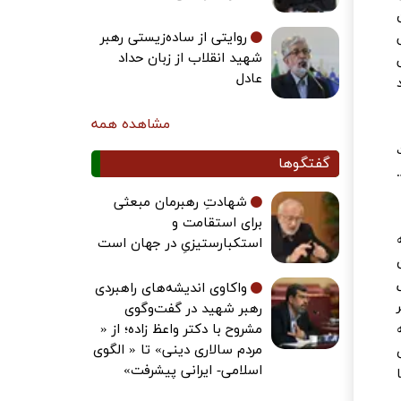
روایتی از ساده‌زیستی رهبر
شهید انقلاب از زبان حداد
عادل
مشاهده همه
گفتگوها
شهادتِ رهبرمان مبعثی
برای استقامت و
استکبارستیزیِ در جهان است
واکاوی اندیشه‌های راهبردی
رهبر شهید در گفت‌وگوی
مشروح با دکتر واعظ زاده؛ از «
مردم سالاری دینی» تا « الگوی
اسلامی- ایرانی پیشرفت»