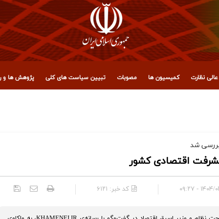
الی نظارت
کمیسیون ها
مصوبات
تبیین سیاست های کلی
پژوهش ها و رو
 مجمع تشخیص مصلحت نظام
ررسی شد
یشرفت اقتصادی کشور
۱۴۰۴/۰۳/۰۳ 
کد خبر:
۶۱۲۱
دکتر داود دانش‌جعفری، عضو مجمع تشخیص مصلحت نظام و وزیر اسبق اقتصاد در گفت‌وگو با رسانه‌ی KHAMENEI.IR، به واکاوی