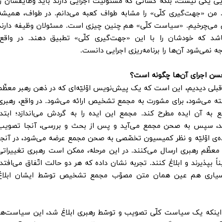
یی یکی نیست، بلکه کسانی که مسئولیّت اجرایی دارند باید وظایفشان را
من «جهت‌گیری کلّی» را مشابه طواف کعبه می‌دانم. در طواف، همیشه
ش می‌چرخیم. «سیاست کلّی» هم چنین چیزی است. مسئولان وظیفه دارند
باشد که خودشان را با این «جهت‌گیری کلّی» تطبیق دهند. در واقع،
 نمی‌شود آن‌ها را برنامه‌ریزی اجرایی دانست.
حسن اجرای آن‌ها چگونه است؟
 قبلی دیدیم، این است که یک پیش‌نویس اوّلیّه‌ای که در ذهن رهبر معظّم
ه می‌شود، برای مشورت به مجمع تشخیص ارائه می‌شود. در واقع، رهبری
ه آن ایده مطرح کند. مجمع این ایده را به گردش می‌اندازد؛ ابتدا
د، سپس به صحن مجمع می‌آید و پس از بحث و بررسی، آنجا تصویب
ی اوّلیّه و نظر کمیسیون تخصّصی به صحن مجمع عرضه می‌شود، در آنجا
 معظّم رهبری ارسال می‌کنند. در این مرحله، ممکن است رهبری تغییراتی
 بپذیرند و ابلاغ کنند. تجربه نشان داده که هر دو حالت اتّفاق می‌افتد؛
رد بسیاری هم عین همان متن مصوّب مجمع تشخیص توسّط ایشان ابلاغ
 اینکه یک سیاست کلّی تصویب و توسّط رهبری ابلاغ شد، این سیاست‌ها