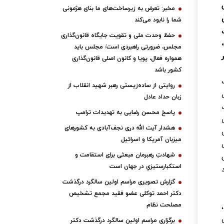
مخبر: تعرض به زیرساخت‌های ما بنای هژمونی
شما را نابود می‌کند
حفظ وحدت ملی و تقویت جایگاه قانون‌گذاری
مجلس، ضرورتی راهبردی است/ مجلس باید
همواره فعال، پویا و کانون اصلی قانون‌گذاری
کشور باشد
روایتی از ساده‌زیستی رهبر شهید انقلاب از
زبان حداد عادل
پاسخ محسن رضایی به تهدیدات ترامپ
هشدار آیت الله دری نجف‌آبادی به کشورهای
میزبان آمریکا و اسرائیل
شهادتِ رهبرمان مبعثی برای استقامت و
استکبارستیزیِ در جهان است
گزارش تصویری مراسم اولین سالگرد درگذشت
دکتر احمد توکلی عضو فقید مجمع تشخیص
مصلحت نظام
برگزاری مراسم اولین سالگرد درگذشت دکتر