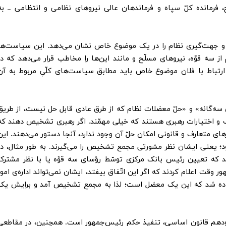
رمانده کلّ سپاه و فرماندهان عالی نیروهای نظامی و انتظامی ــ به
د و جهت‌گیری نظام را در یک موضوع خاص نشان می‌دهد. این سیاست‌ها
 سه قوّه، نیروهای مسلّح و مانند این‌ها را مخاطب قرار می‌دهد که در
ارتباط با فلان موضوع خاص باید مطابق سیاست‌های کلّیِ مربوط به آن
ای سه‌‌گانه» و «حلّ معضلات نظام که از طرق عادی قابل حل نیست، از طریق
و اختیارات رهبری هستند که خیلی مهمّند. اگر رهبری تشخیص دهند که
ای متعارف و قانونی امکان حلّ آن وجود ندارد، آنجا دستور می‌دهند. این
 یعنی ایشان نظر مشورتی مجمع تشخیص را می‌گیرند. به طور مثال، در
د که تعیین رئیس بانک مرکزی توسّط رؤسای سه قوّه یا با نظر مشترک
قت اعلام کردند که اگر این اتّفاق بیفتد، ایشان نمی‌تواند اداره‌ی امور
داده شد که این یک معضل است؛ لذا به مجمع تشخیص آمد و برایش یک
ودهم قانون اساسی، تنفیذ حکم رئیس‌جمهور است. همچنین، در مقاطعی