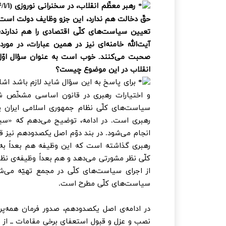
رهبر معظّم انقلاب، در سخنرانی نوروزی (
۴
حقّ دخالت هم ندارد، این جزو وظایف دولت است.» 
تعیین سیاست‌های کلّی اقتصادی را هم ندارند
آیت‌الله خامنه‌ای نیز در همین عبارات، در مو
صحبت می‌کنند. خوب است به عنوان سؤال اوّل،
انقلاب در این موضوع چیست؟
برای پاسخ به این سؤال شاید لازم باشد اش
و اختیارات رهبری در قانون اساسی مشخّص 
سیاست‌های کلّی نظام جمهوری اسلامی ایران
رهبری است. در ادامه، توضیح می‌دهم که «س
انجام می‌شود. در بند دوّم اصل یکصدودهم نیز ق
رهبری گذاشته است که این وظیفه هم بعداً ب
کلّی نظر مشورتی می‌دهد و هم بعداً وظیفه‌ی نظا
از اجرای سیاست‌های کلّی در مجمع تهیّه می‌
سیاست‌های کلّی مطرح است.
در ادامه‌ی اصل یکصدودهم، صدور فرمان همه‌پر
نصب و عزل و قبول استعفا‌ی برخی مقامات ــ از ج