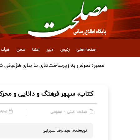
صفحه اصلی
رئیس
دبیر
اعضا
صحن
هیأت ع
انتصاب معاون جدید اداری، مالی و پشتیبانی
کتاب، سپهر فرهنگ و دانایی و محرک
صفحه اصلی
»
عمومی
 - ۰۹:۱۷
نویسنده: عبدالرضا سهرابی