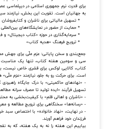
برای قدرت نرم جمهوری اسلامی در دیپلماسی عم
به جهانیان است. تقویت این بخش، نیازمند سی
* تسهیل مالیاتی برای ناشران و کتابفروشان
* حمایت از حضور در نمایشگاه‌های بین‌المللی 
* سرمایه‌گذاری در حوزه «کتاب دیجیتال» و فنا
* ترویج فرهنگ «هدیه کتاب»
جمع‌بندی و سخن پایانی: عزم ملّی برای جهش مط
سی و سومین هفته کتاب، تنها یک مناسبت نم
کتاب، کالایی لوکس برای قشری خاص نیست، بلک
است. برای حرکت رو به جلو، نیازمند «عزم ملّی» 
- «نهادهای حاکمیتی» با درک جایگاه راهبردی ک
تسهیل فرآیند «ایده تولید تا مصرف سرانه مطالع
- «ناشران و اهالی قلم» با کیفیت‌بخشی به محتو
- «رسانه‌ها» سخنگاهی برای ترویج مطالعه و معر
- در نهایت، «نهاد خانواده» با اختصاص سبد خری
فرزندان خود فراهم آورند.
بیاییم این هفته را نه به یک هفته، که به نقط