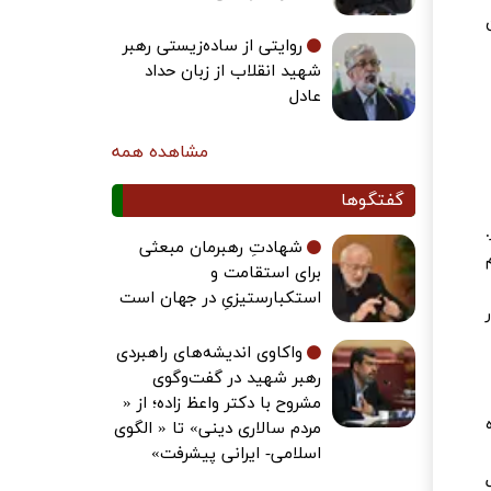
روایتی از ساده‌زیستی رهبر
شهید انقلاب از زبان حداد
عادل
مشاهده همه
گفتگوها
شهادتِ رهبرمان مبعثی
برای استقامت و
استکبارستیزیِ در جهان است
واکاوی اندیشه‌های راهبردی
رهبر شهید در گفت‌وگوی
مشروح با دکتر واعظ زاده؛ از «
مردم سالاری دینی» تا « الگوی
اسلامی- ایرانی پیشرفت»