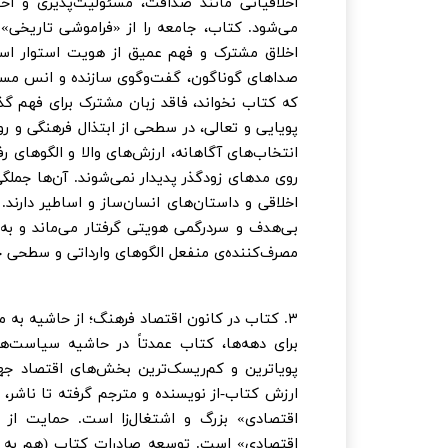
اخلاقیاتی مانند صداقت، مسئولیت‌پذیری و احت
می‌شود. کتاب، جامعه را از «فراموشی تاریخی»
اخلاق مشترک و فهم عمیق از هویت استوار است
صداهای گوناگون، گفت‌وگوی سازنده و انس مست
که کتاب نخواند، فاقد زبان مشترک برای فهم گذ
پویایی و تعالی، در سطحی از ابتذال فرهنگی و روز
انتخاب‌های آگاهانه، ارزش‌های والا و الگوهای ر
روی مدهای زودگذر پدیدار نمی‌شوند. آن‌ها جملگ
اخلاقی و داستان‌های انسان‌ساز و اساطیر دارند. 
بی‌هدف و سردرگمی هویتی گرفتار می‌ماند و به‌
مصرف‌کننده‌ی منفعل الگوهای وارداتی و سطحی خ
۳. کتاب در کانون اقتصاد فرهنگ؛ از حاشیه به متن
برای دهه‌ها، کتاب عمدتاً در حاشیه سیاست‌ها
پویاترین و کم‌ریسک‌ترین بخش‌های اقتصاد جها
ارزش کتاب-از نویسنده و مترجم گرفته تا ناشر،
اقتصادی» بزرگ و اشتغال‌زا است. حمایت از
اقتصادی» است. توسعه صادرات کتاب (هم به صورت