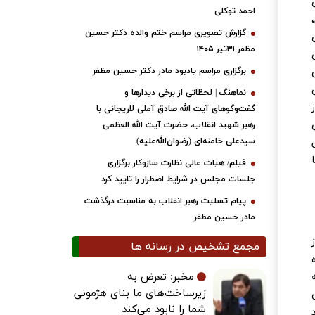
احمد توکلی
گزارش تصویری مراسم ختم والده دکتر حسین
مظفر ۳۱تیر ۱۴۰۵
برگزاری مراسم یادبود مادر دکتر حسین مظفر
نماهنگ | لحظاتی از برخی دیدارها و
گفت‌وگوهای آیت ‌الله صادق آملی لاریجانی با
رهبر شهید انقلاب، حضرت آیت‌ الله العظمی
سیدعلی خامنه‌ای (رضوان‌الله‌علیه)
فیلم/ هیات عالی نظارت سازوکار برگزاری
جلسات مجلس در شرایط اضطرار را تایید کرد
پیام تسلیت رهبر انقلاب به مناسبت درگذشت
مادر حسین مظفر
مجمع تشخیص در رسانه ها
مخبر: تعرض به
زیرساخت‌های ما بنای هژمونی
شما را نابود می‌کند