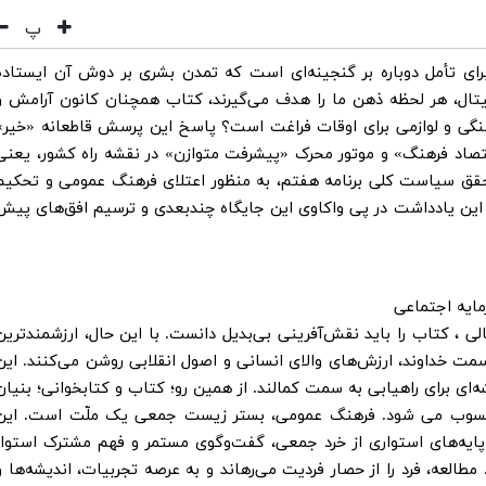
پ
 تأمل دوباره بر گنجینه‌ای است که تمدن بشری بر دوش آن ایستاده
تال، هر لحظه ذهن ما را هدف می‌گیرند، کتاب همچنان کانون آرامش و
نگی و لوازمی برای اوقات فراغت است؟ پاسخ این پرسش قاطعانه «خیر»
قتصاد فرهنگ» و موتور محرک «پیشرفت متوازن» در نقشه راه کشور، یعنی
حقق سیاست کلی برنامه هفتم، به منظور اعتلای فرهنگ عمومی و تحکیم
این یادداشت در پی واکاوی این جایگاه چندبعدی و ترسیم افق‌های پیش
ی ، کتاب را باید نقش‌آفرینی بی‌بدیل دانست. با این حال، ارزشمندترین
مت خداوند، ارزش‌های والای انسانی و اصول انقلابی روشن می‌کنند. این
‌ای برای راهیابی به سمت کمالند. از همین رو؛ کتاب و کتابخوانی؛ بنیان
حسوب می شود. فرهنگ عمومی، بستر زیست جمعی یک ملّت است. این
ر پایه‌های استواری از خرد جمعی، گفت‌وگوی مستمر و فهم مشترک استوار
طالعه، فرد را از حصار فردیت می‌رهاند و به عرصه تجربیات، اندیشه‌ها و