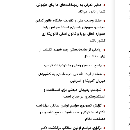
مخبر: تعرض به زیرساخت‌های ما بنای هژمونی
شما را نابود می‌کند
حفظ وحدت ملی و تقویت جایگاه قانون‌گذاری
مجلس، ضرورتی راهبردی است/ مجلس باید
همواره فعال، پویا و کانون اصلی قانون‌گذاری
کشور باشد
روایتی از ساده‌زیستی رهبر شهید انقلاب از
زبان حداد عادل
پاسخ محسن رضایی به تهدیدات ترامپ
هشدار آیت الله دری نجف‌آبادی به کشورهای
میزبان آمریکا و اسرائیل
شهادتِ رهبرمان مبعثی برای استقامت و
استکبارستیزیِ در جهان است
گزارش تصویری مراسم اولین سالگرد درگذشت
دکتر احمد توکلی عضو فقید مجمع تشخیص
مصلحت نظام
برگزاری مراسم اولین سالگرد درگذشت دکتر