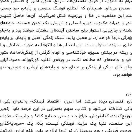
رام به قانون، از طریق داستان‌ها، تاریخ، متون ادبی و فلسفی ممکن
 مصون می‌دارد. همچنان که اعتلای فرهنگ عمومی بر پایه‌ی خرد جمعی،
. این مفاهیم در خلأ و بی‌زمینه شکل نمی‌گیرند. آن‌ها حاصل شنیدن
مر با میراث مکتوب ادبی، فلسفی و تاریخی یک تمدن هستند. جامعه‌ای
شته و چارچوبی استوار برای ساختن آینده‌ای مشترک خواهد بود و به‌جای
مرگی درجا خواهد زد. بر همین پایه، سبک زندگی اصیل و پایدار، بر پایه‌ی
فتاری سازنده استوار است. این انتخاب‌ها و الگوها به صورت تصادفی و از
ی ریشه در بینش عمیق، خودشناسی و الهام گرفتن از زندگی‌نامه‌ها، متون
فرد و جامعه‌ای که مطالعه نکند، در چرخه‌ی تقلید کورکورانه، مصرف‌گرایی
جای خلق سبکی از زندگی بر مبنای خرد و پایه‌های ارزشی و هویتی، تنها
واهد بود.
ی اقتصادی دیده می‌شد. اما امروز، «اقتصاد فرهنگ» به‌عنوان یکی از
نی شناخته می‌شود و کتاب، سهم به‌سزایی در این عرصه دارد. زنجیره
 توزیع‌کننده، کتابفروش، طراح جلد و حتی صنایع کاغذ و چاپ-یک «خوشه
 این صنعت، تنها یک هزینه فرهنگی نیست، بلکه یک «سرمایه‌گذاری
 فیزیکی و هم دیجیتال)، نه تنها ارزآوری دارد، بلکه ابزاری قدرتمند