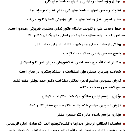
عوامل و زمینه‌ها در طراحی و اجرای سیاست‌های کلی
نظارت بر حسن اجرای سیاست‌های کلی نظام: نظارت بر فرایندها
مخبر: تعرض به زیرساخت‌های ما بنای هژمونی شما را نابود می‌کند
حفظ وحدت ملی و تقویت جایگاه قانون‌گذاری مجلس، ضرورتی راهبردی است/
مجلس باید همواره فعال، پویا و کانون اصلی قانون‌گذاری کشور باشد
روایتی از ساده‌زیستی رهبر شهید انقلاب از زبان حداد عادل
پاسخ محسن رضایی به تهدیدات ترامپ
هشدار آیت الله دری نجف‌آبادی به کشورهای میزبان آمریکا و اسرائیل
شهادتِ رهبرمان مبعثی برای استقامت و استکبارستیزیِ در جهان است
گزارش تصویری مراسم اولین سالگرد درگذشت دکتر احمد توکلی عضو فقید
مجمع تشخیص مصلحت نظام
برگزاری مراسم اولین سالگرد درگذشت دکتر احمد توکلی
گزارش تصویری مراسم ختم والده دکتر حسین مظفر ۳۱تیر ۱۴۰۵
برگزاری مراسم یادبود مادر دکتر حسین مظفر
نماهنگ | لحظاتی از برخی دیدارها و گفت‌وگوهای آیت ‌الله صادق آملی لاریجانی
با رهبر شهید انقلاب، حضرت آیت‌ الله العظمی سیدعلی خامنه‌ای (رضوان‌الله‌علیه)