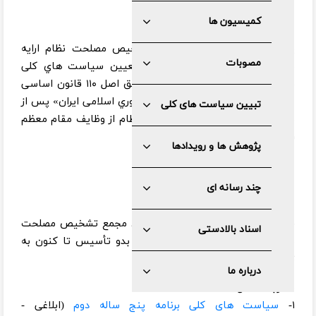
کمیسیون ها
يكي از مهمترين وظايف مجمع تشخيص مصلحت نظام ارايه
مصوبات
مشاوره به مقام معظم رهبري در تعيين سياست هاي کلی
نظام جمهوری اسلامی ایران است. طبق اصل ۱۱۰ قانون اساسی
«تعيين سياست های كلی نظام جمهوري اسلامی ايران» پس از
تبیین سیاست های کلی
مشورت با مجمع تشخيص مصلحت نظام از وظايف مقام معظم
رهبری شمرده شده است.
پژوهش ها و رویدادها
چند رسانه ای
فهرست سیاست های کلی پیشنهادی مجمع تشخیص مصلحت
اسناد بالادستی
نظام و ابلاغی مقام معظم رهبری از بدو تأسيس تا كنون به
تفکیک هر سال:
درباره ما
مصوبات سال ۱۳۷۲
۱-
سیاست های کلی برنامه پنج ساله دوم
(ابلاغی -