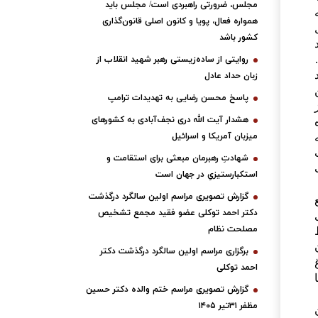
مجلس، ضرورتی راهبردی است/ مجلس باید
همواره فعال، پویا و کانون اصلی قانون‌گذاری
کشور باشد
روایتی از ساده‌زیستی رهبر شهید انقلاب از
زبان حداد عادل
پاسخ محسن رضایی به تهدیدات ترامپ
هشدار آیت الله دری نجف‌آبادی به کشورهای
ه
میزبان آمریکا و اسرائیل
شهادتِ رهبرمان مبعثی برای استقامت و
استکبارستیزیِ در جهان است
گزارش تصویری مراسم اولین سالگرد درگذشت
دکتر احمد توکلی عضو فقید مجمع تشخیص
مصلحت نظام
برگزاری مراسم اولین سالگرد درگذشت دکتر
احمد توکلی
گزارش تصویری مراسم ختم والده دکتر حسین
مظفر ۳۱تیر ۱۴۰۵