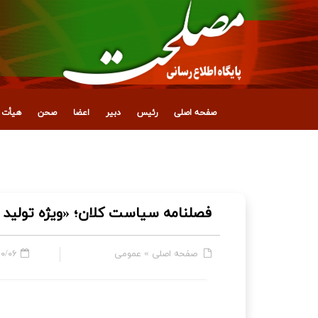
صفحه اصلی
رئیس
دبیر
اعضا
صحن
هیأت ع
مخبر: تعرض به زیرساخت‌های ما بنای هژمونی شما
فصلنامه سیاست کلان؛ «ویژه‌ تولید م
صفحه اصلی
»
عمومی
 - ۱۱:۳۹