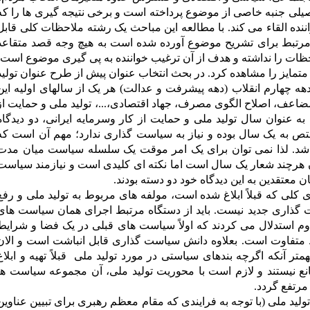
یلی جنبه خاصی از موضوع پرداخته است و برخی نتیجه گیری ها را که
نده القاء می کند. با مطالعه این مباحث یک رشته ملاحظات کلی قابل
ی مرتبط برای تشریح موضوع آورده شده است
به هیچ وجه قصد متقاعد
ظات را نداشته و هدف از آن ترغیب خواننده به پی گیری موضوع است.
مایز را مشاهده کرد. در بحث انتخاب عنوان پیش از طرح عنوان تولید
ه چهارم انقلاب (دهه پیشرفت و عدالت) هر یک از سالهای اولیه این
ضاعف، اصلاح الگوی مصرف، جهاد اقتصادی،...، تولید ملی و حمایت از
کار وسرمایه ایرانی). با نام گذاری سال ۱۳۹۱ به عنوان سال تولید ملی و حمایت از کار وسرمایه ایرانی، دو دیدگا
ص به یک سال بوده و نیاز به سیاست گذاری ندارد؛ مهم آن است که
شد. لذا نمی توان برای یک امر موقت یک سلسله سیاست میان مدت
وان هرچند شعار یک سال است اما نکته ای کلیدی است و نیازمند سیاست
معتقدین به این دیدگاه خود دو دسته بودند.
کلی که قبلاً ابلاغ شده است، مولفه های مربوط به تولید ملی و رفع
است گذاری جدید نیست. باید از دستگاه مرتبط اجرای همان سیاست های
دوم استدلال می کردند که اولاً سیاست های قبلی در یک فضا و شرایط
 متفاوت است. بعلاوه دانش سیاست گذاری قابل انباشت است و الان
ر آنکه اگرچه بندهای سیاستی در مورد تولید ملی قبلاً تهیه و ابلاغ
نع نیستند و لازم است با محوریت تولید ملی، آن مجموعه سیاست ها
رتفع گردد.
لید ملی (با توجه به فرایندی که مقام معظم رهبری برای تبیین عناوین