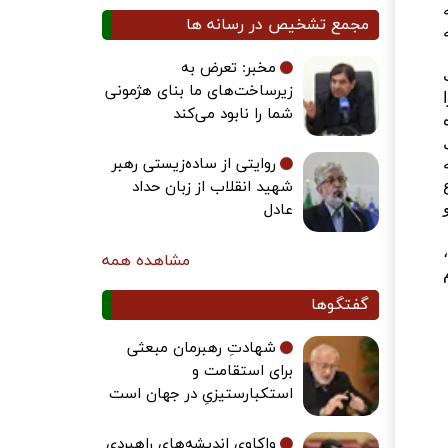
مجمع تشخیص در رسانه ها
مخبر: تعرض به
زیرساخت‌های ما بنای هژمونی
شما را نابود می‌کند
روایتی از ساده‌زیستی رهبر
شهید انقلاب از زبان حداد
عادل
مشاهده همه
گفتگوها
شهادتِ رهبرمان مبعثی
برای استقامت و
استکبارستیزیِ در جهان است
واکاوی اندیشه‌های راهبردی