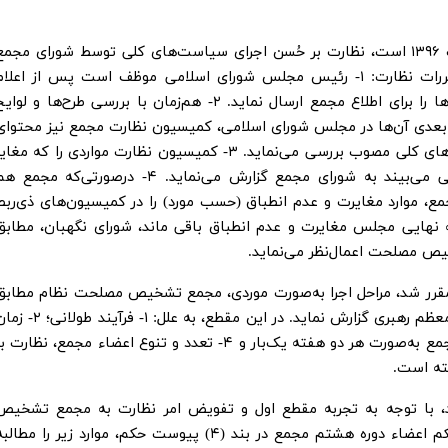
۱- مقطع اول: دربرگیرنده دوره زمانی ۱۳۷۷ لغایت ۱۳۹۶ است، نظارت بر حُسن اجرای سیاست‌های کلی توسط شورای مجم
تشخیص مصلحت نظام، بر اساس ماده (۷) مقررات نظارت: ۱- رئیس مجلس شورای اسلامی موظف است پس از اعلا
وصول طرح‌ها و لوایح در مجلس، نسخه‌ای از آن‌ها را برای اطلاع مجمع ارسال نماید. ۲- هم‌زمان با بررسی طرح‌ها و لوا
 بعدی آن‌ها در مجلس ‌شورای ‌اسلامی، کمیسیون نظارت مجمع نیز محتوای
آن‌ها را از نظر انطباق و عدم مغایرت با سیاست‌های کلی مصوب بررسی می‌نماید. ۳- کمیسیون نظارت مواردی را که مغا
یا غیر منطبق (حسب مورد) با سیاست‌های کلی می‌بیند به شورای مجمع گزارش می‌نماید. ۴- درصورتی‌که مجمع
مع، موارد مغایرت و عدم انطباق (حسب مورد) را در کمیسیون‌های ذی‌ربط
هایتاً اگر در مصوبه نهایی مجلس مغایرت و عدم انطباق باقی ماند، شورای نگهبان، مطابق
ص مصلحت اعمال‌نظر می‌نماید.
مقرر شد، مراحل اجرا به‌صورت موردی، مجمع تشخیص مصلحت نظام مطابق
ماده (۱۰) مقررات، موارد را جهت استحضار مقام معظم رهبری گزارش نماید. در این مقطع، به علل: ۱- فرآیند ط
محدود برای اظهارنظر؛ ۳- فاصله زمانی جلسات مجمع به‌صورت هر دو هفته یک‌بار و ۴- تعدد و تنوع اعضاء مجمع، نظارت 
ته است.
م: دربرگیرنده سال‌های ۱۳۹۶ به بعد، با توجه به تجربه مقطع اول و تفویض امر نظارت به مجمع تشخی
مصلحت نظام، مقام معظم رهبری در پیوست حکم اعضاء دوره هشتم مجمع در بند (۴) پیوست حکم، موارد زیر را مطال