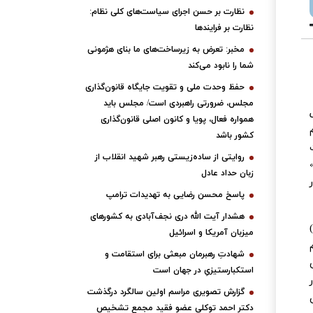
نظارت بر حسن اجرای سیاست‌های کلی نظام:
نظارت بر فرایندها
مخبر: تعرض به زیرساخت‌های ما بنای هژمونی
شما را نابود می‌کند
حفظ وحدت ملی و تقویت جایگاه قانون‌گذاری
مجلس، ضرورتی راهبردی است/ مجلس باید
ر بند (۱) اصل
همواره فعال، پویا و کانون اصلی قانون‌گذاری
 مردم
کشور باشد
رت
روایتی از ساده‌زیستی رهبر شهید انقلاب از
زبان حداد عادل
پاسخ محسن رضایی به تهدیدات ترامپ
هشدار آیت الله دری نجف‌آبادی به کشورهای
نظارت بر حُسن اجرای سیاست‌های کلی نظام، موضوع بند (۲) اصل (۱۱۰) نیز از وظایف رهبری قلمداد شده و در ذیل اصل (۱۱۰)
میزبان آمریکا و اسرائیل
شهادتِ رهبرمان مبعثی برای استقامت و
استکبارستیزیِ در جهان است
گزارش تصویری مراسم اولین سالگرد درگذشت
دکتر احمد توکلی عضو فقید مجمع تشخیص