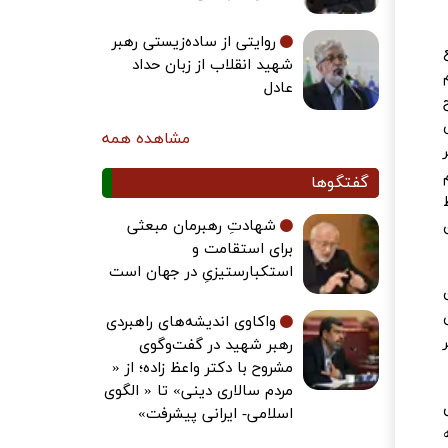
روایتی از ساده‌زیستی رهبر
ع
شهید انقلاب از زبان حداد
م
عادل
یح
مشاهده همه
یر
 هم
گفتگوها
شهادتِ رهبرمان مبعثی
برای استقامت و
استکبارستیزیِ در جهان است
ولانی؛ ۲- زمان
واکاوی اندیشه‌های راهبردی
بر
رهبر شهید در گفت‌وگوی
مشروح با دکتر واعظ زاده؛ از «
مردم سالاری دینی» تا « الگوی
ص
اسلامی- ایرانی پیشرفت»
به