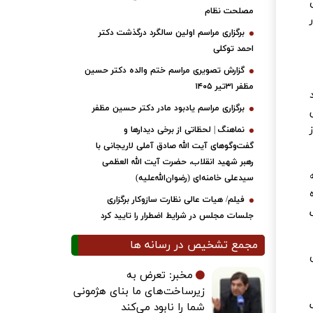
مصلحت نظام
برگزاری مراسم اولین سالگرد درگذشت دکتر
احمد توکلی
گزارش تصویری مراسم ختم والده دکتر حسین
مظفر ۳۱تیر ۱۴۰۵
برگزاری مراسم یادبود مادر دکتر حسین مظفر
نماهنگ | لحظاتی از برخی دیدارها و
گفت‌وگوهای آیت ‌الله صادق آملی لاریجانی با
رهبر شهید انقلاب، حضرت آیت‌ الله العظمی
سیدعلی خامنه‌ای (رضوان‌الله‌علیه)
ه
فیلم/ هیات عالی نظارت سازوکار برگزاری
جلسات مجلس در شرایط اضطرار را تایید کرد
مجمع تشخیص در رسانه ها
مخبر: تعرض به
زیرساخت‌های ما بنای هژمونی
شما را نابود می‌کند