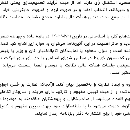
صی، استقلال رأی دارند اما از حیث فرآیند تصمیم‌سازی یعنی نقش
 دبیرخانه، انتخاب اعضا و در صورت لزوم و ضرورت جایگزینی افراد و
لذا این جمع تحت عنوان هیأت عالی نظارت مجمع تشخیص مصلحت نظام
در نهایت، آئین‌نامه نظارت بر حُسن اجرای سیاست‌های کلی با اصلاحاتی در تاریخ ۱۴۰۲/۰۶/۲۱ در یازده ماده و چهارده تب
 و حائز اهمیت در این آئین‌نامه می‌توان به موارد زیر اشاره کرد: تعداد
ملاً به ۲۴ عضو افزایش‌یافته است و سران سه‌قوه یا نمایندگان تام‌الاختیار آنان و وزیر یا رئی
 کمیسیون ذی‌ربط در مجلس شورای اسلامی با حق رأی برای شرکت در
چنین جلسات هیأت عالی نظارت با دوسوم اعضا رسمیت می‌یابد و
عتبر است.
و ابعاد نظارت را به‌تفصیل بیان کند. ازآنجاکه نظارت بر حُسن اجرای
ده و از حیث تبیین مفهوم و کارکرد، دارای فرآیند و سازوکار تکاملی
قلمداد می‌شود. از صاحب‌نظران و پژوهشگران علاقه‌مند به موضوعات
آن‌ها دعوت می‌شود تا با نقطه‌نظرات خود جهت تبیین مفهوم و تکمیل
 خود را برای انتشار به دفتر ویژه‌نامه ارسال نمایند.