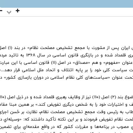
پ
«تعیین سیاست‌های کلی نظام جمهوری اسلامی ایران پس از مشورت با مجمع تشخیص مصلحت نظام» د
(۱۱۰) قانون اساسی، به‌عنوان یکی از وظایف رهبری قلمداد شده و در بازنگری قانون اساسی در سال ۱۳۶۸ به تائید
رسیده است. هرچند «سیاست کلی» قبلاً، هم به‌عنوان «مفهوم» و هم «مصداق» در اصل (۱۱) قانون اساسی با این عبا
سیاست کلی خود را بر پایه ائتلاف و اتحاد ملل اسلامی قرار دهد...»
حت عنوان «سیاست‌های کلی نظام اسلامی در دوران بازسازی کشور» در
ف و اختیارات خود را به شخص دیگری تفویض کند.» بر همین مبنا مقام
یخ ۱۳۷۷/۰۱/۱۵ طی نامه‌ای خطاب به رئیس وقت مجمع تشخیص مصلحت نظام، نظارت بر حُسن اجرای
نظام تفویض فرمودند و بر این نکته تأکید داشتند که: «وسيله‌اي در
مصوب در برنامه‌ها و مقررات كشور كه در واقع مقدمه‌اي براي تضمين